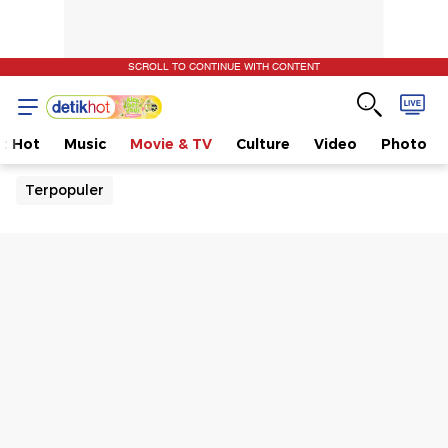
SCROLL TO CONTINUE WITH CONTENT
t Hot
Music
Movie & TV
Culture
Video
Photo
Terpopuler