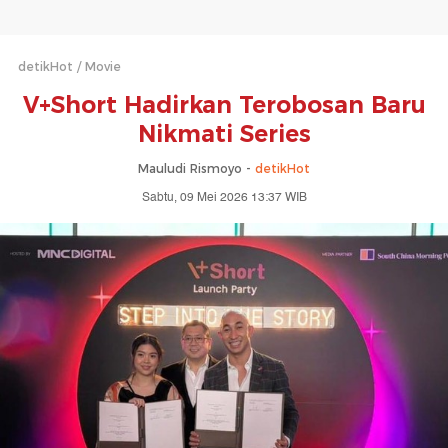
detikHot
Movie
V+Short Hadirkan Terobosan Baru
Nikmati Series
Mauludi Rismoyo -
detikHot
Sabtu, 09 Mei 2026 13:37 WIB