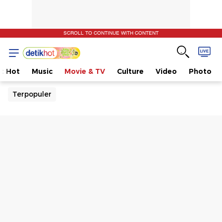
SCROLL TO CONTINUE WITH CONTENT
t Hot
Music
Movie & TV
Culture
Video
Photo
Terpopuler