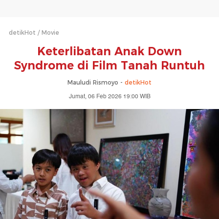
detikHot
Movie
Keterlibatan Anak Down
Syndrome di Film Tanah Runtuh
Mauludi Rismoyo -
detikHot
Jumat, 06 Feb 2026 19:00 WIB