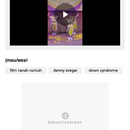
(mau/wes)
film tanah runtuh
denny siregar
down syndrome