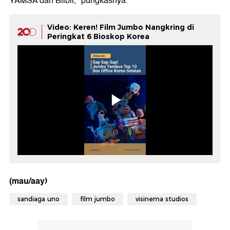
YAMSA dan Blibli," pungkasnya.
Video: Keren! Film Jumbo Nangkring di
Peringkat 6 Bioskop Korea
(mau/aay)
sandiaga uno
film jumbo
visinema studios