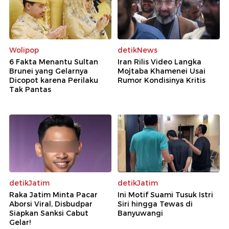
Wolipop
detikNews
6 Fakta Menantu Sultan
Iran Rilis Video Langka
Brunei yang Gelarnya
Mojtaba Khamenei Usai
Dicopot karena Perilaku
Rumor Kondisinya Kritis
Tak Pantas
detikJatim
detikJatim
Raka Jatim Minta Pacar
Ini Motif Suami Tusuk Istri
Aborsi Viral, Disbudpar
Siri hingga Tewas di
Siapkan Sanksi Cabut
Banyuwangi
Gelar!