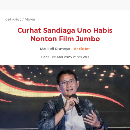
detikHot
Movie
Curhat Sandiaga Uno Habis
Nonton Film Jumbo
Mauludi Rismoyo -
detikHot
Sabtu, 03 Mei 2025 21:20 WIB