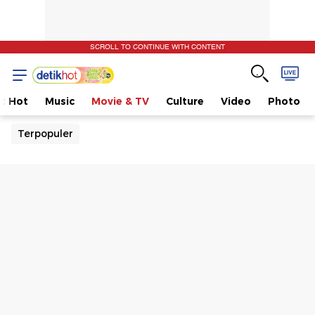
SCROLL TO CONTINUE WITH CONTENT
t Hot
Music
Movie & TV
Culture
Video
Photo
Terpopuler