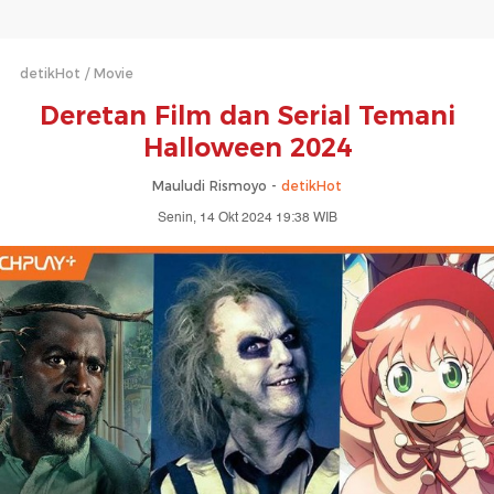
detikHot
Movie
Deretan Film dan Serial Temani
Halloween 2024
Mauludi Rismoyo -
detikHot
Senin, 14 Okt 2024 19:38 WIB