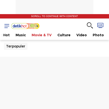
SCROLL TO CONTINUE WITH CONTENT
t Hot
Music
Movie & TV
Culture
Video
Photo
Terpopuler