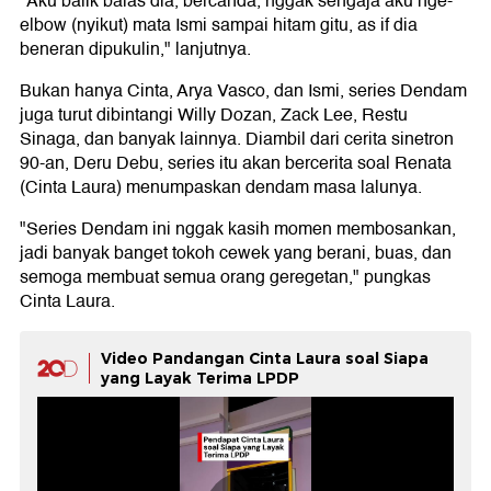
"Aku balik balas dia, bercanda, nggak sengaja aku nge-
elbow (nyikut) mata Ismi sampai hitam gitu, as if dia
beneran dipukulin," lanjutnya.
Bukan hanya Cinta, Arya Vasco, dan Ismi, series Dendam
juga turut dibintangi Willy Dozan, Zack Lee, Restu
Sinaga, dan banyak lainnya. Diambil dari cerita sinetron
90-an, Deru Debu, series itu akan bercerita soal Renata
(Cinta Laura) menumpaskan dendam masa lalunya.
"Series Dendam ini nggak kasih momen membosankan,
jadi banyak banget tokoh cewek yang berani, buas, dan
semoga membuat semua orang geregetan," pungkas
Cinta Laura.
Video Pandangan Cinta Laura soal Siapa
yang Layak Terima LPDP