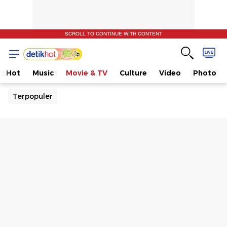
SCROLL TO CONTINUE WITH CONTENT
t Hot
Music
Movie & TV
Culture
Video
Photo
Terpopuler