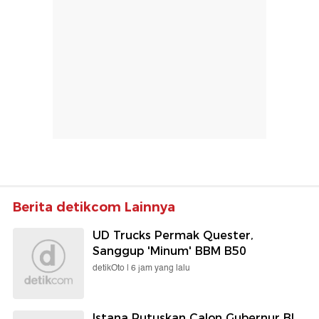
Berita detikcom Lainnya
UD Trucks Permak Quester,
Sanggup 'Minum' BBM B50
detikOto |
6 jam yang lalu
Istana Putuskan Calon Gubernur BI