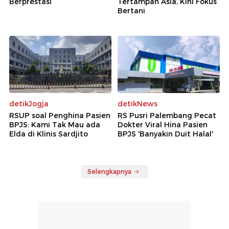
Berprestasi
Tertampan Asia, Kini Fokus
Bertani
detikJogja
detikNews
RSUP soal Penghina Pasien
RS Pusri Palembang Pecat
BPJS: Kami Tak Mau ada
Dokter Viral Hina Pasien
Elda di Klinis Sardjito
BPJS 'Banyakin Duit Halal'
Selengkapnya