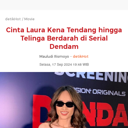
detikHot
Movie
Cinta Laura Kena Tendang hingga
Telinga Berdarah di Serial
Dendam
Mauludi Rismoyo -
detikHot
Selasa, 17 Sep 2024 19:48 WIB