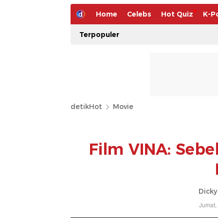
Home
Celebs
Hot Quiz
K-P
Terpopuler
detikHot
Movie
Film VINA: Sebel
Dicky
Jumat,