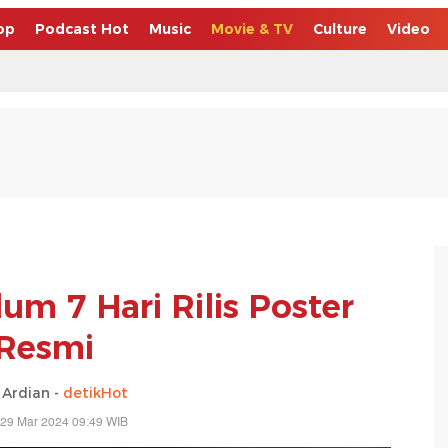
op
Podcast Hot
Music
Movie & TV
Culture
Video
um 7 Hari Rilis Poster
Resmi
 Ardian -
detikHot
 29 Mar 2024 09:49 WIB