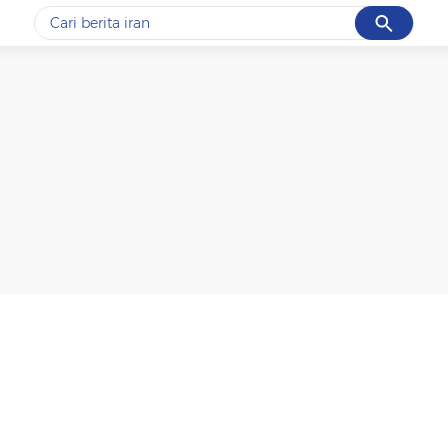
Cancel
Yang sedang ramai dicari
#1
gempa hari ini
#2
demo
#3
gempa
#4
iran
#5
prabowo
Promoted
Terakhir yang dicari
Loading...