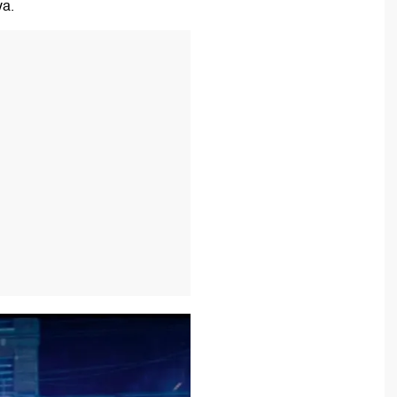
ya.
T