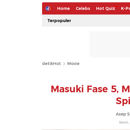
Home
Celebs
Hot Quiz
K-P
Terpopuler
detikHot
Movie
Masuki Fase 5, 
Sp
Asep S
Senin,