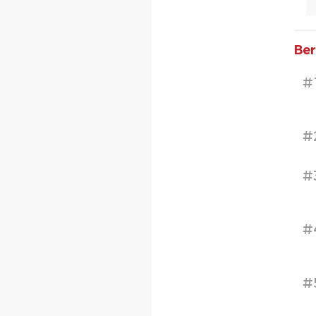
Ber
#
#
#
#
#