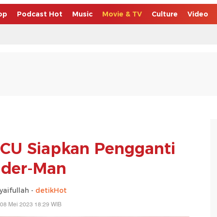
op
Podcast Hot
Music
Movie & TV
Culture
Video
MCU Siapkan Pengganti
ider-Man
yaifullah -
detikHot
 08 Mei 2023 18:29 WIB