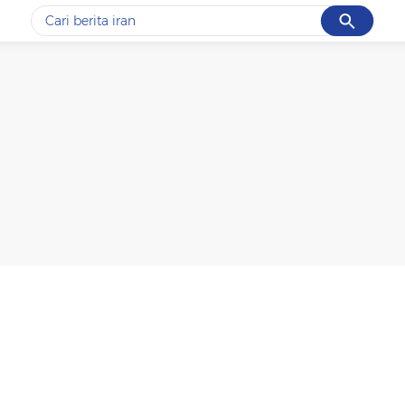
Cancel
Yang sedang ramai dicari
#1
data live draw sgp
#2
piala presiden 2026
#3
prabowo
#4
iran
#5
gempa hari ini
Promoted
Terakhir yang dicari
Loading...