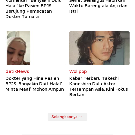
Komentari 'Banyakin Duit
Sehat Sekaligus Habiskan
Halal' ke Pasien BPJS
Waktu Bareng ala Anji dan
Berujung Pemecatan
Istri
Dokter Tamara
detikNews
Wolipop
Dokter yang Hina Pasien
Kabar Terbaru Takeshi
BPJS 'Banyakin Duit Halal'
Kaneshiro Dulu Aktor
Minta Maaf: Mohon Ampun
Tertampan Asia, Kini Fokus
Bertani
Selengkapnya