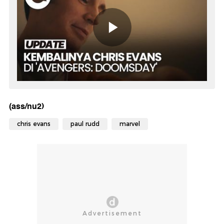
(ass/nu2)
chris evans
paul rudd
marvel