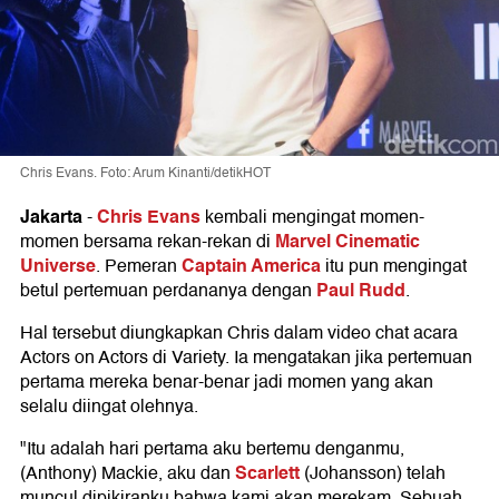
Chris Evans. Foto: Arum Kinanti/detikHOT
Jakarta
Chris Evans
-
kembali mengingat momen-
Marvel Cinematic
momen bersama rekan-rekan di
Universe
Captain America
. Pemeran
itu pun mengingat
Paul Rudd
betul pertemuan perdananya dengan
.
Hal tersebut diungkapkan Chris dalam video chat acara
Actors on Actors di Variety. Ia mengatakan jika pertemuan
pertama mereka benar-benar jadi momen yang akan
selalu diingat olehnya.
"Itu adalah hari pertama aku bertemu denganmu,
Scarlett
(Anthony) Mackie, aku dan
(Johansson) telah
muncul dipikiranku bahwa kami akan merekam. Sebuah