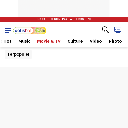
SCROLL TO CONTINUE WITH CONTENT
t Hot
Music
Movie & TV
Culture
Video
Photo
Terpopuler