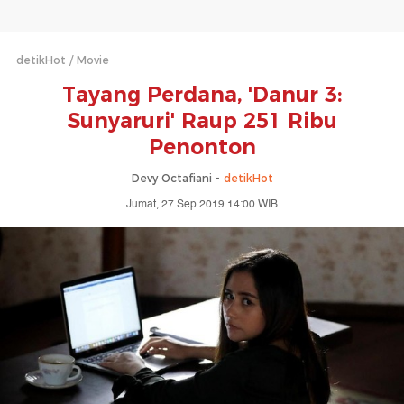
detikHot
Movie
Tayang Perdana, 'Danur 3:
Sunyaruri' Raup 251 Ribu
Penonton
Devy Octafiani -
detikHot
Jumat, 27 Sep 2019 14:00 WIB