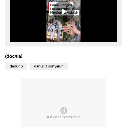
(doc/tia)
danur 3
danur 3 sunyaruri