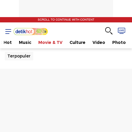
SCROLL TO CONTINUE WITH CONTENT
t Hot
Music
Movie & TV
Culture
Video
Photo
Terpopuler