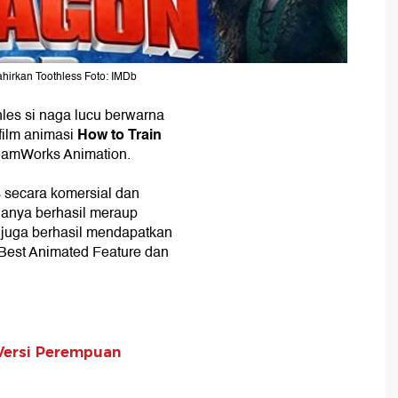
ahirkan Toothless Foto: IMDb
les si naga lucu berwarna
How to Train
 film animasi
eamWorks Animation.
s secara komersial dan
k hanya berhasil meraup
i juga berhasil mendapatkan
Best Animated Feature dan
 Versi Perempuan