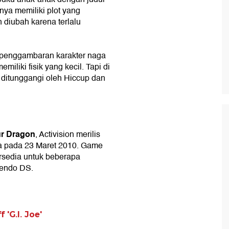
nya memiliki plot yang
n diubah karena terlalu
 penggambaran karakter naga
miliki fisik yang kecil. Tapi di
sa ditunggangi oleh Hiccup dan
ur Dragon
, Activision merilis
a pada 23 Maret 2010. Game
tersedia untuk beberapa
tendo DS.
 'G.I. Joe'