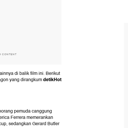
H CONTENT
nnya di balik film ini. Berikut
detikHot
ragon yang dirangkum
, seorang pemuda canggung
merica Ferrera memerankan
cup, sedangkan Gerard Butler