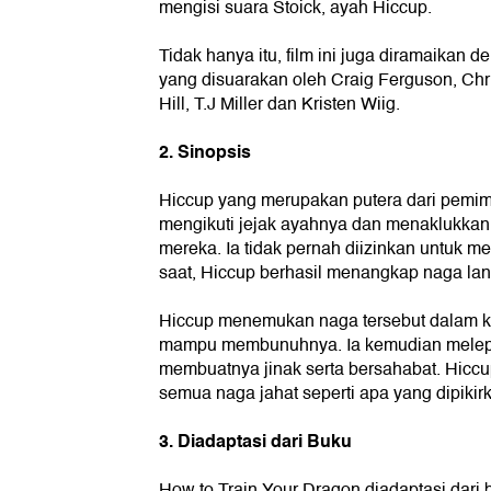
mengisi suara Stoick, ayah Hiccup.
Tidak hanya itu, film ini juga diramaikan 
yang disuarakan oleh Craig Ferguson, Chr
Hill, T.J Miller dan Kristen Wiig.
2. Sinopsis
Hiccup yang merupakan putera dari pemimp
mengikuti jejak ayahnya dan menaklukka
mereka. Ia tidak pernah diizinkan untuk 
saat, Hiccup berhasil menangkap naga lan
Hiccup menemukan naga tersebut dalam ke
mampu membunuhnya. Ia kemudian melepa
membuatnya jinak serta bersahabat. Hicc
semua naga jahat seperti apa yang dipikirk
3. Diadaptasi dari Buku
How to Train Your Dragon diadaptasi dari