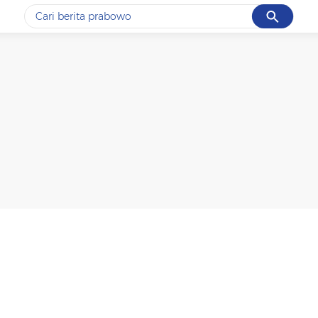
Cancel
Yang sedang ramai dicari
#1
gempa hari ini
#2
gempa
#3
iran
#4
demo
#5
prabowo
Promoted
Terakhir yang dicari
Loading...