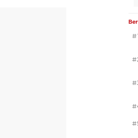
Ber
#
#
#
#
#