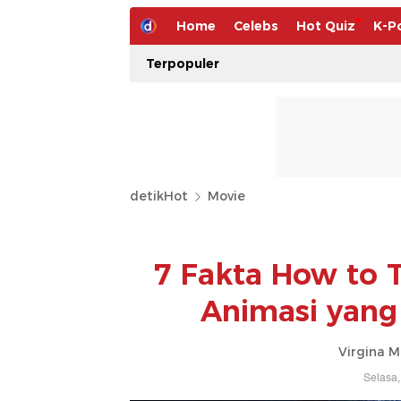
Home
Celebs
Hot Quiz
K-P
Terpopuler
detikHot
Movie
7 Fakta How to T
Animasi yang
Virgina M
Selasa,