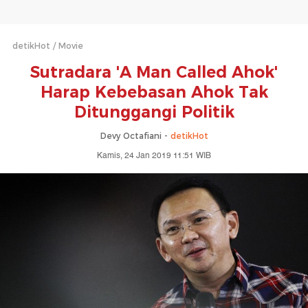
detikHot
Movie
Sutradara 'A Man Called Ahok'
Harap Kebebasan Ahok Tak
Ditunggangi Politik
Devy Octafiani -
detikHot
Kamis, 24 Jan 2019 11:51 WIB