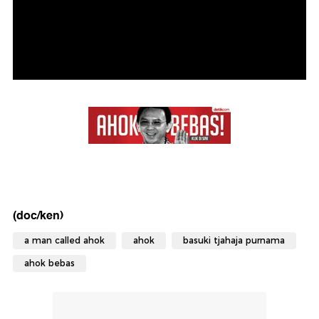
(doc/ken)
a man called ahok
ahok
basuki tjahaja purnama
ahok bebas