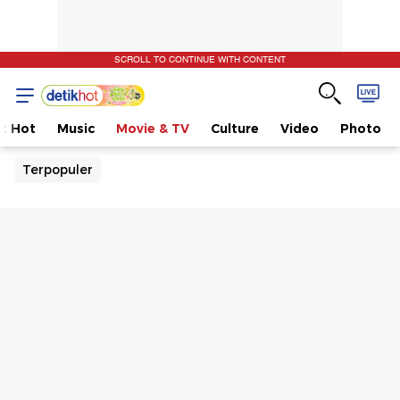
SCROLL TO CONTINUE WITH CONTENT
t Hot
Music
Movie & TV
Culture
Video
Photo
Terpopuler