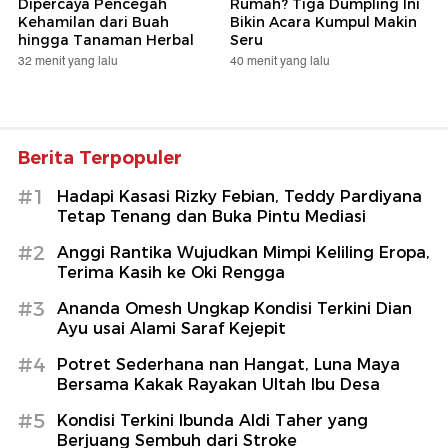
Dipercaya Pencegah
Rumah? Tiga Dumpling Ini
Kehamilan dari Buah
Bikin Acara Kumpul Makin
hingga Tanaman Herbal
Seru
32 menit yang lalu
40 menit yang lalu
Berita Terpopuler
#1
Hadapi Kasasi Rizky Febian, Teddy Pardiyana
Tetap Tenang dan Buka Pintu Mediasi
#2
Anggi Rantika Wujudkan Mimpi Keliling Eropa,
Terima Kasih ke Oki Rengga
#3
Ananda Omesh Ungkap Kondisi Terkini Dian
Ayu usai Alami Saraf Kejepit
#4
Potret Sederhana nan Hangat, Luna Maya
Bersama Kakak Rayakan Ultah Ibu Desa
#5
Kondisi Terkini Ibunda Aldi Taher yang
Berjuang Sembuh dari Stroke