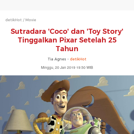
detikHot
Movie
Sutradara 'Coco' dan 'Toy Story'
Tinggalkan Pixar Setelah 25
Tahun
Tia Agnes -
detikHot
Minggu, 20 Jan 2019 19:50 WIB