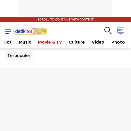
SCROLL TO CONTINUE WITH CONTENT
t Hot
Music
Movie & TV
Culture
Video
Photo
Terpopuler