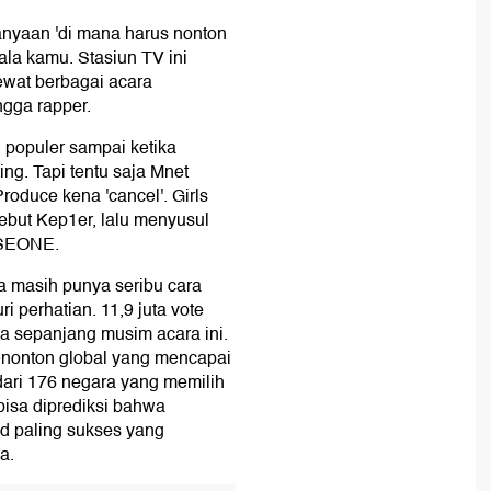
anyaan 'di mana harus nonton
ala kamu. Stasiun TV ini
wat berbagai acara
ngga rapper.
 populer sampai ketika
ing. Tapi tentu saja Mnet
Produce kena 'cancel'. Girls
ebut Kep1er, lalu menyusul
ASEONE.
 masih punya seribu cara
i perhatian. 11,9 juta vote
ja sepanjang musim acara ini.
penonton global yang mencapai
e dari 176 negara yang memilih
bisa diprediksi bahwa
 paling sukses yang
a.