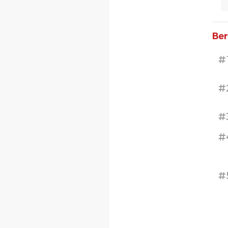
Ber
#
#
#
#
#