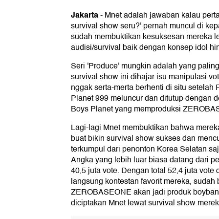
Jakarta
-
Mnet adalah jawaban kalau pert
survival show seru?' pernah muncul di kep
sudah membuktikan kesuksesan mereka le
audisi/survival baik dengan konsep idol hi
Seri 'Produce' mungkin adalah yang paling
survival show ini dihajar isu manipulasi vot
nggak serta-merta berhenti di situ setelah 
Planet 999 meluncur dan ditutup dengan d
Boys Planet yang memproduksi ZEROB
Lagi-lagi Mnet membuktikan bahwa mereka
buat bikin survival show sukses dan mencur
terkumpul dari penonton Korea Selatan sa
Angka yang lebih luar biasa datang dari 
40,5 juta vote. Dengan total 52,4 juta vot
langsung kontestan favorit mereka, sudah 
ZEROBASEONE akan jadi produk boyband
diciptakan Mnet lewat survival show merek