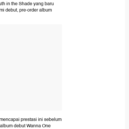
th in the Shade yang baru
smi debut, pre-order album
.
T
mencapai prestasi ini sebelum
album debut Wanna One