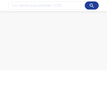
Cancel
Yang sedang ramai dicari
#1
data live draw sgp
#2
piala presiden 2026
#3
prabowo
#4
iran
#5
gempa hari ini
Promoted
Terakhir yang dicari
Loading...