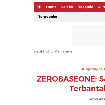
Home
Celebs
Hot Quiz
K-P
Terpopuler
detikHot
Mainstage
K-Spotlight:
ZEROBASEONE: Sat
Terbanta
Atmi Ahs