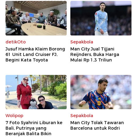
detikOto
Sepakbola
Jusuf Hamka Klaim Borong
Man City Jual Tijjani
61 Unit Land Cruiser FJ,
Reijnders, Buka Harga
Begini Kata Toyota
Mulai Rp 1,3 Triliun
Wolipop
Sepakbola
7 Foto Syahrini Liburan ke
Man City Tolak Tawaran
Bali, Putrinya yang
Barcelona untuk Rodri
Beranjak Balita Bikin