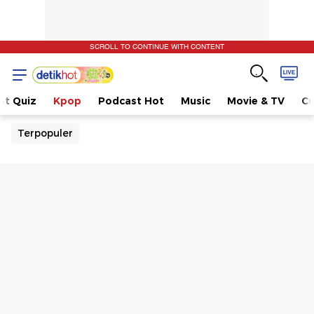
SCROLL TO CONTINUE WITH CONTENT
ot Quiz
Kpop
Podcast Hot
Music
Movie & TV
Cu
Terpopuler