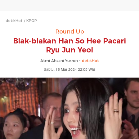
detikHot
KPOP
Round Up
Blak-blakan Han So Hee Pacari
Ryu Jun Yeol
Atmi Ahsani Yusron -
detikHot
Sabtu, 16 Mar 2024 22:05 WIB