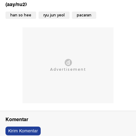
(aay/nu2)
han so hee
ryu jun yeol
pacaran
Komentar
Kirim Komentar