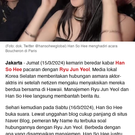
(Foto: dok. Twitter @hansoheeglobal) Han So Hee menghadiri acara
Boucheron di Paris
Jakarta
Han
-
Jumat (15/3/2024) kemarin beredar kabar
So Hee
Ryu Jun Yeol
pacaran dengan
. Media lokal
Korea Selatan memberitakan hubungan asmara aktor-
aktris ini setelah netizen mengaku menyaksikan mereka
berdua bersama di Hawaii. Manajemen Ryu Jun Yeol dan
Han So Hee langsung membantah berita itu.
Sehari kemudian pada Sabtu (16/3/2024), Han So Hee
buka suara. Lewat unggahan blog cukup panjang di situs
Naver Blog, pemeran My Name itu terbuka soal
hubungannya dengan Ryu Jun Yeol. Berbeda dengan
apa yang disampaikan manajemen, Han So Hee justru