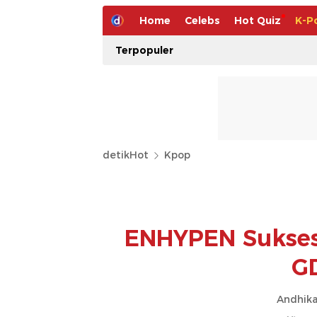
Home
Celebs
Hot Quiz
K-P
Terpopuler
detikHot
Kpop
ENHYPEN Sukse
G
Andhika