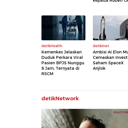
kepada Ruben O
detikHealth
detikInet
Kemenkes Jelaskan
Ambisi AI Elon M
Duduk Perkara Viral
Cemaskan Invest
Pasien BPJS Nunggu
Saham SpaceX
8 Jam, Ternyata di
Anjlok
RSCM
detikNetwork