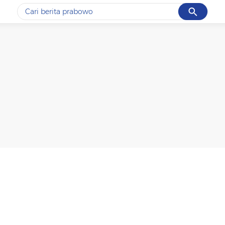
Cancel
Yang sedang ramai dicari
#1
gempa hari ini
#2
gempa
#3
prabowo
#4
iran
#5
demo
Promoted
Terakhir yang dicari
Loading...