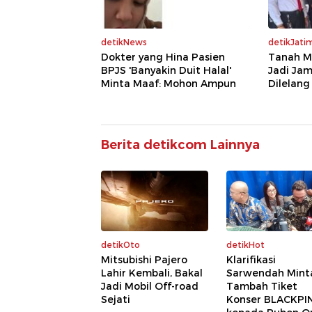
detikNews
detikJati
Dokter yang Hina Pasien
Tanah Ma
BPJS 'Banyakin Duit Halal'
Jadi Jam
Minta Maaf: Mohon Ampun
Dilelang
Berita detikcom Lainnya
detikOto
detikHot
Mitsubishi Pajero
Klarifikasi
Lahir Kembali, Bakal
Sarwendah Mint
Jadi Mobil Off-road
Tambah Tiket
Sejati
Konser BLACKPI