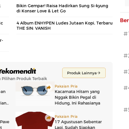
k
Bikin Gempar! Raisa Hadirkan Sung Si-kyung
di Konser Love & Let Go
Ber
ic
4 Album ENHYPEN Ludes Jutaan Kopi, Terbaru
THE SIN: VANISH
#
r-
#
#
#
#