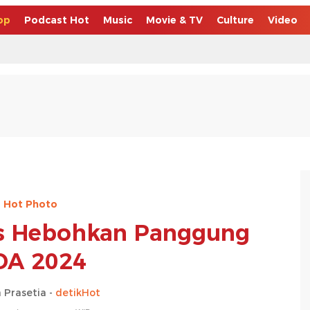
op
Podcast Hot
Music
Movie & TV
Culture
Video
Hot Photo
s Hebohkan Panggung
DA 2024
 Prasetia -
detikHot