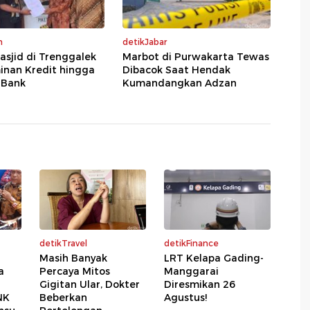
m
detikJabar
sjid di Trenggalek
Marbot di Purwakarta Tewas
inan Kredit hingga
Dibacok Saat Hendak
 Bank
Kumandangkan Adzan
detikTravel
detikFinance
Masih Banyak
LRT Kelapa Gading-
a
Percaya Mitos
Manggarai
Gigitan Ular, Dokter
Diresmikan 26
NK
Beberkan
Agustus!