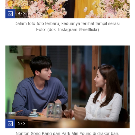
4 / 5
Dalam foto-foto terbaru, keduanya terlihat tampil serasi.
Foto: (dok. Instagram @netflixkr)
5 / 5
Nonton Song Kang dan Park Min Young di drakor baru