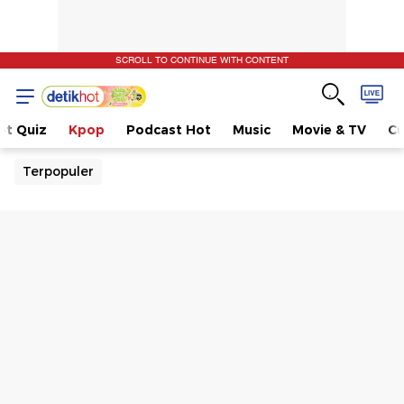
SCROLL TO CONTINUE WITH CONTENT
ot Quiz
Kpop
Podcast Hot
Music
Movie & TV
Cu
Terpopuler