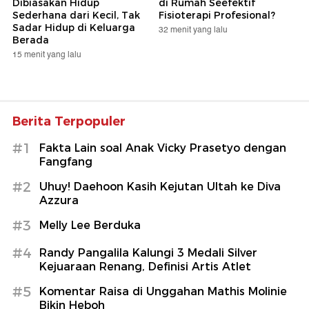
Dibiasakan Hidup
di Rumah Seefektif
Sederhana dari Kecil, Tak
Fisioterapi Profesional?
Sadar Hidup di Keluarga
32 menit yang lalu
Berada
15 menit yang lalu
Berita Terpopuler
#1
Fakta Lain soal Anak Vicky Prasetyo dengan
Fangfang
#2
Uhuy! Daehoon Kasih Kejutan Ultah ke Diva
Azzura
#3
Melly Lee Berduka
#4
Randy Pangalila Kalungi 3 Medali Silver
Kejuaraan Renang, Definisi Artis Atlet
#5
Komentar Raisa di Unggahan Mathis Molinie
Bikin Heboh