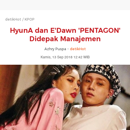
detikHot
KPOP
HyunA dan E'Dawn 'PENTAGON'
Didepak Manajemen
Azhry Puspa -
detikHot
Kamis, 13 Sep 2018 12:42 WIB