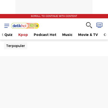
SCROLL TO CONTINUE WITH CONTENT
ot Quiz
Kpop
Podcast Hot
Music
Movie & TV
Cu
Terpopuler