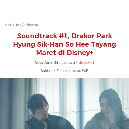
detikHot
Kdrama
Soundtrack #1, Drakor Park
Hyung Sik-Han So Hee Tayang
Maret di Disney+
Delia Arnindita Larasati -
detikHot
Sabtu, 05 Feb 2022 19:36 WIB