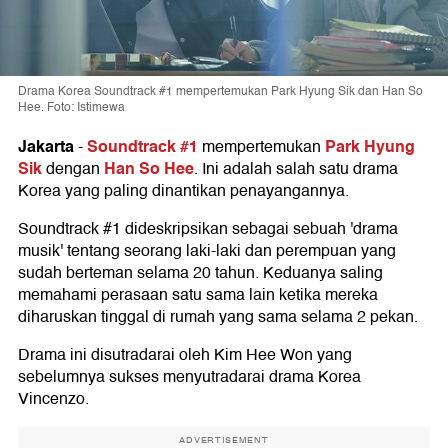
Drama Korea Soundtrack #1 mempertemukan Park Hyung Sik dan Han So
Hee. Foto: Istimewa
Jakarta
Soundtrack #1
Park Hyung
-
mempertemukan
Sik
Han So Hee
dengan
. Ini adalah salah satu drama
Korea yang paling dinantikan penayangannya.
Soundtrack #1 dideskripsikan sebagai sebuah 'drama
musik' tentang seorang laki-laki dan perempuan yang
sudah berteman selama 20 tahun. Keduanya saling
memahami perasaan satu sama lain ketika mereka
diharuskan tinggal di rumah yang sama selama 2 pekan.
Drama ini disutradarai oleh Kim Hee Won yang
sebelumnya sukses menyutradarai drama Korea
Vincenzo.
ADVERTISEMENT