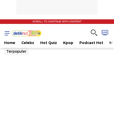
SCROLL TO CONTINUE WITH CONTENT
Home
Celebs
Hot Quiz
Kpop
Podcast Hot
Mu
Terpopuler