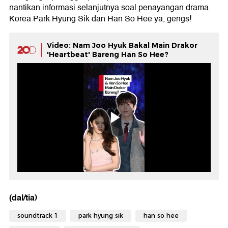
nantikan informasi selanjutnya soal penayangan drama
Korea Park Hyung Sik dan Han So Hee ya, gengs!
Video: Nam Joo Hyuk Bakal Main Drakor
'Heartbeat' Bareng Han So Hee?
(dal/tia)
soundtrack 1
park hyung sik
han so hee