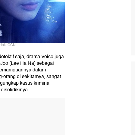
 dok. OCN
tektif saja, drama Voice juga
 Joo (Lee Ha Na) sebagai
t. Kemampuannya dalam
-orang di sekitarnya, sangat
gungkap kasus kriminal
iselidikinya.
T