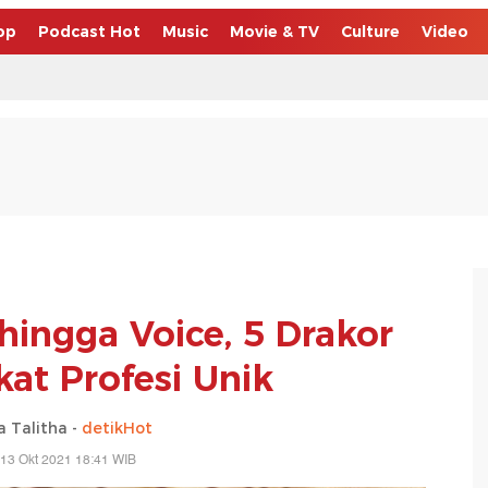
op
Podcast Hot
Music
Movie & TV
Culture
Video
hingga Voice, 5 Drakor
at Profesi Unik
a Talitha -
detikHot
13 Okt 2021 18:41 WIB