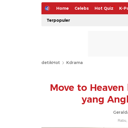
Home
Celebs
Hot Quiz
K-P
Terpopuler
detikHot
Kdrama
Move to Heaven 
yang Angk
Gerald
Rabu, 