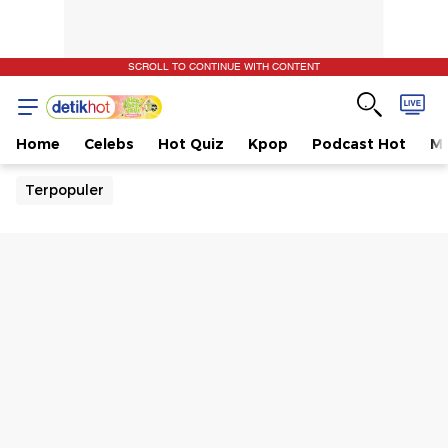
SCROLL TO CONTINUE WITH CONTENT
Home
Celebs
Hot Quiz
Kpop
Podcast Hot
Mu
Terpopuler