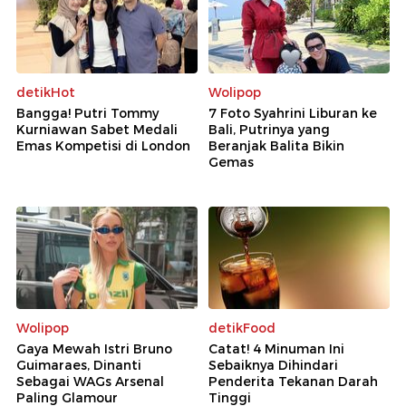
detikHot
Wolipop
Bangga! Putri Tommy
7 Foto Syahrini Liburan ke
Kurniawan Sabet Medali
Bali, Putrinya yang
Emas Kompetisi di London
Beranjak Balita Bikin
Gemas
Wolipop
detikFood
Gaya Mewah Istri Bruno
Catat! 4 Minuman Ini
Guimaraes, Dinanti
Sebaiknya Dihindari
Sebagai WAGs Arsenal
Penderita Tekanan Darah
Paling Glamour
Tinggi