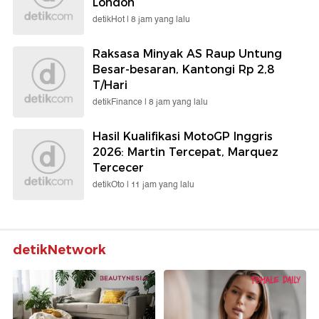
London
detikHot |
8 jam yang lalu
Raksasa Minyak AS Raup Untung
Besar-besaran, Kantongi Rp 2,8
T/Hari
detikFinance |
8 jam yang lalu
Hasil Kualifikasi MotoGP Inggris
2026: Martin Tercepat, Marquez
Tercecer
detikOto |
11 jam yang lalu
detikNetwork