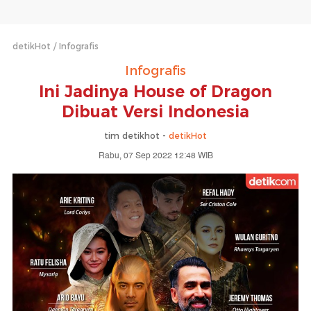
detikHot
Infografis
Infografis
Ini Jadinya House of Dragon
Dibuat Versi Indonesia
tim detikhot -
detikHot
Rabu, 07 Sep 2022 12:48 WIB