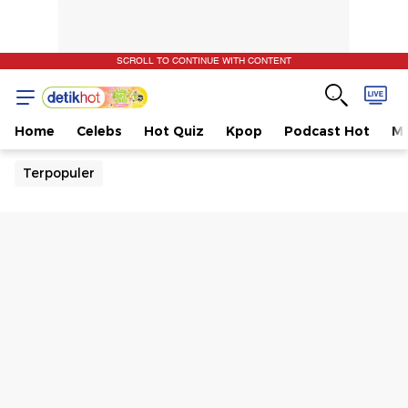
SCROLL TO CONTINUE WITH CONTENT
Home
Celebs
Hot Quiz
Kpop
Podcast Hot
Mu
Terpopuler