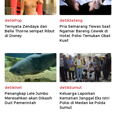
detikPop
detikJateng
Ternyata Zendaya dan
Pria Semarang Tewas Saat
Bella Thorne sempat Ribut
Ngamar Bareng Cewek di
di Disney
Hotel, Polisi Temukan Obat
Kuat
detikInet
detikSumut
Penangkap Lele Jumbo
Keluarga Laporkan
Meresahkan akan Dikasih
Kematian Janggal Eks Istri
Duit Pemerintah
Polisi di Medan ke Polda
Sumut