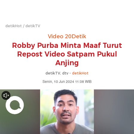
detikHot
detikTV
Video 20Detik
Robby Purba Minta Maaf Turut
Repost Video Satpam Pukul
Anjing
detikTV, dtv -
detikHot
Senin, 10 Jun 2024 11:08 WIB