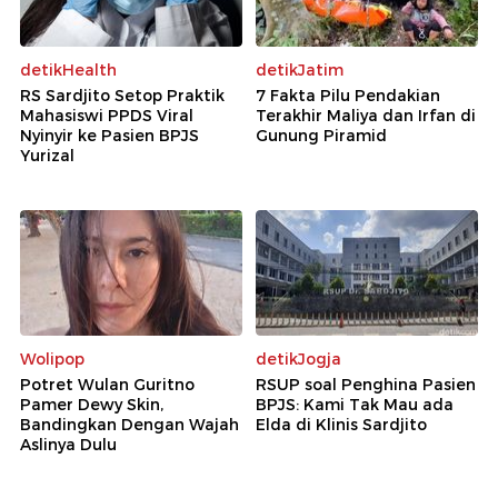
detikHealth
detikJatim
RS Sardjito Setop Praktik
7 Fakta Pilu Pendakian
Mahasiswi PPDS Viral
Terakhir Maliya dan Irfan di
Nyinyir ke Pasien BPJS
Gunung Piramid
Yurizal
Wolipop
detikJogja
Potret Wulan Guritno
RSUP soal Penghina Pasien
Pamer Dewy Skin,
BPJS: Kami Tak Mau ada
Bandingkan Dengan Wajah
Elda di Klinis Sardjito
Aslinya Dulu