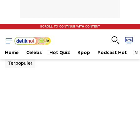
SCROLL TO CONTINUE WITH CONTENT
Home
Celebs
Hot Quiz
Kpop
Podcast Hot
Mu
Terpopuler