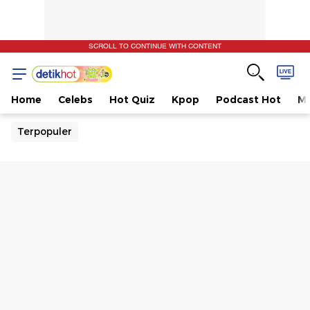
SCROLL TO CONTINUE WITH CONTENT
Home
Celebs
Hot Quiz
Kpop
Podcast Hot
Mu
Terpopuler