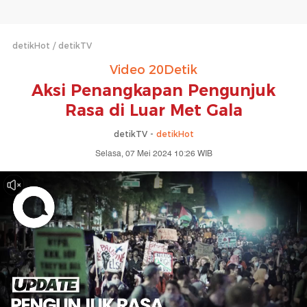
detikHot
detikTV
Video 20Detik
Aksi Penangkapan Pengunjuk
Rasa di Luar Met Gala
detikTV -
detikHot
Selasa, 07 Mei 2024 10:26 WIB