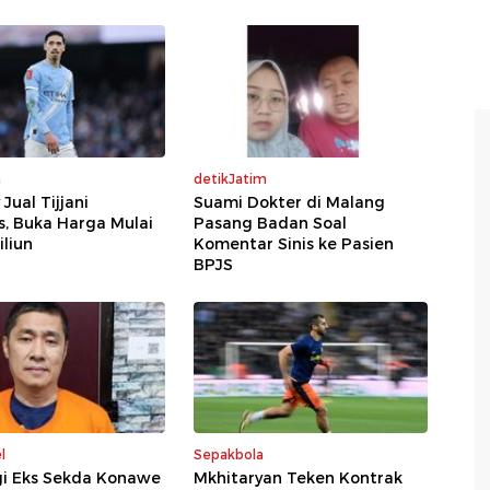
a
detikJatim
Jual Tijjani
Suami Dokter di Malang
s, Buka Harga Mulai
Pasang Badan Soal
iliun
Komentar Sinis ke Pasien
BPJS
l
Sepakbola
gi Eks Sekda Konawe
Mkhitaryan Teken Kontrak