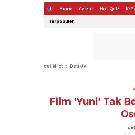
Home
Celebs
Hot Quiz
K-P
Terpopuler
detikHot
Detiktv
V
Film 'Yuni' Tak 
Os
det