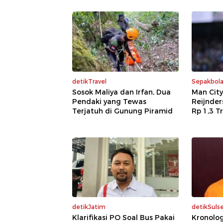
detikTravel
Sepakbol
Sosok Maliya dan Irfan, Dua
Man City 
Pendaki yang Tewas
Reijnder
Terjatuh di Gunung Piramid
Rp 1,3 Tr
detikJatim
detikSulse
Klarifikasi PO Soal Bus Pakai
Kronolo