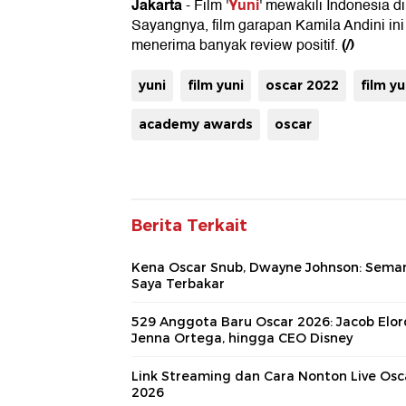
Jakarta
Yuni
- Film '
' mewakili Indonesia d
Sayangnya, film garapan Kamila Andini ini
(/)
menerima banyak review positif.
yuni
film yuni
oscar 2022
film y
academy awards
oscar
Berita Terkait
Kena Oscar Snub, Dwayne Johnson: Sema
Saya Terbakar
529 Anggota Baru Oscar 2026: Jacob Elord
Jenna Ortega, hingga CEO Disney
Link Streaming dan Cara Nonton Live Osc
2026