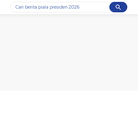
Cancel
Yang sedang ramai dicari
#1
data live draw sgp
#2
piala presiden 2026
#3
prabowo
#4
iran
#5
gempa hari ini
Promoted
Terakhir yang dicari
Loading...