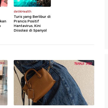
detikHealth
Turis yang Berlibur di
rkan
Prancis Positif
n
Hantavirus, Kini
Diisolasi di Spanyol