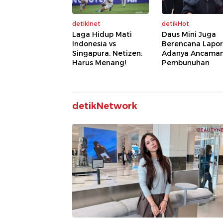
detikInet
detikHot
Laga Hidup Mati
Daus Mini Juga
Indonesia vs
Berencana Lapo
Singapura, Netizen:
Adanya Ancama
Harus Menang!
Pembunuhan
detikNetwork