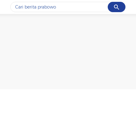
Cancel
Yang sedang ramai dicari
#1
data live draw sgp
#2
kebakaran
#3
prabowo
#4
iran
#5
gempa hari ini
Promoted
Terakhir yang dicari
Loading...