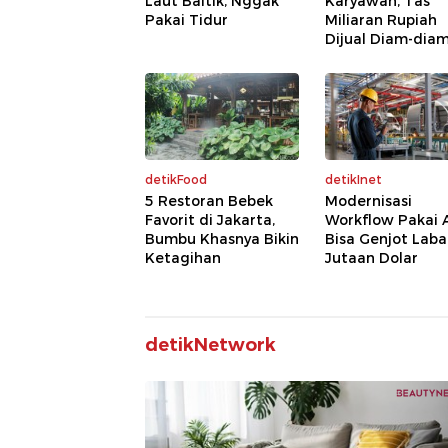
Laut Baltik, Nggak
Karyawan, Tas
Pakai Tidur
Miliaran Rupiah
Dijual Diam-dia
detikFood
detikInet
5 Restoran Bebek
Modernisasi
Favorit di Jakarta,
Workflow Pakai 
Bumbu Khasnya Bikin
Bisa Genjot Laba
Ketagihan
Jutaan Dolar
detikNetwork