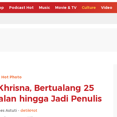
op
Podcast Hot
Music
Movie & TV
Culture
Video
Hot Photo
Khrisna, Bertualang 25
alan hingga Jadi Penulis
es Astuti -
detikHot