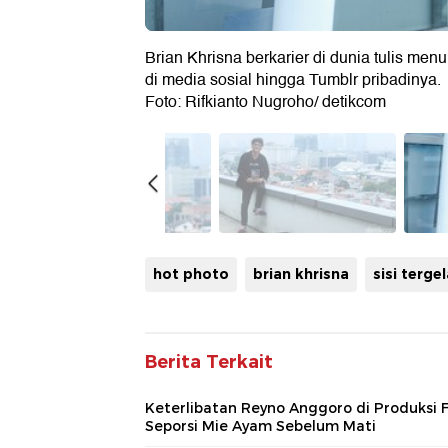
Brian Khrisna berkarier di dunia tulis men
di media sosial hingga Tumblr pribadinya.
Foto: Rifkianto Nugroho/ detikcom
hot photo
brian khrisna
sisi terge
Berita Terkait
Keterlibatan Reyno Anggoro di Produksi 
Seporsi Mie Ayam Sebelum Mati