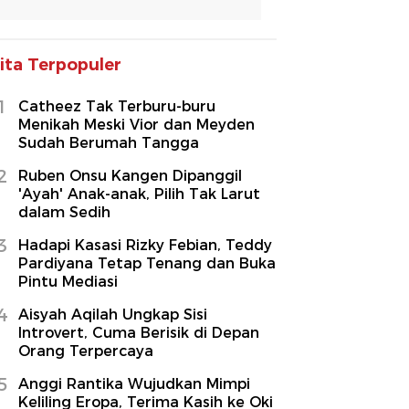
ita Terpopuler
1
Catheez Tak Terburu-buru
Menikah Meski Vior dan Meyden
Sudah Berumah Tangga
2
Ruben Onsu Kangen Dipanggil
'Ayah' Anak-anak, Pilih Tak Larut
dalam Sedih
3
Hadapi Kasasi Rizky Febian, Teddy
Pardiyana Tetap Tenang dan Buka
Pintu Mediasi
4
Aisyah Aqilah Ungkap Sisi
Introvert, Cuma Berisik di Depan
Orang Terpercaya
5
Anggi Rantika Wujudkan Mimpi
Keliling Eropa, Terima Kasih ke Oki