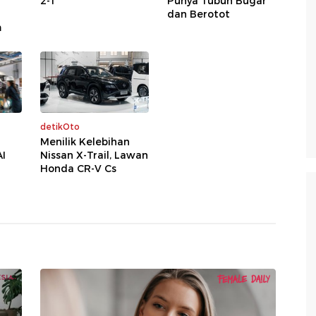
2-1
Punya Tubuh Bugar
dan Berotot
m
detikOto
Menilik Kelebihan
AI
Nissan X-Trail, Lawan
Honda CR-V Cs