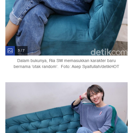
5 / 7
Dalam bukunya, Ria SW memasukkan karakter baru
bernama 'otak random'. Foto: Asep Syaifullah/detikHOT