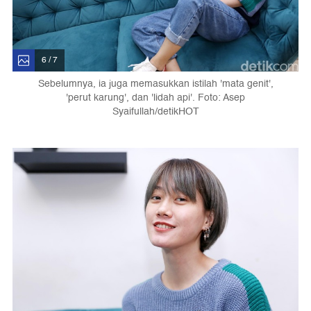
6 / 7
Sebelumnya, ia juga memasukkan istilah 'mata genit',
'perut karung', dan 'lidah api'. Foto: Asep
Syaifullah/detikHOT