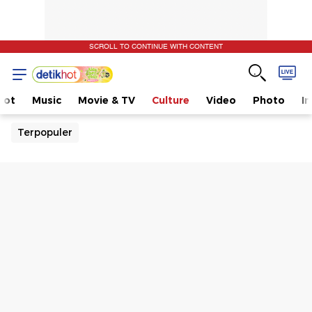
SCROLL TO CONTINUE WITH CONTENT
Hot
Music
Movie & TV
Culture
Video
Photo
I
Terpopuler