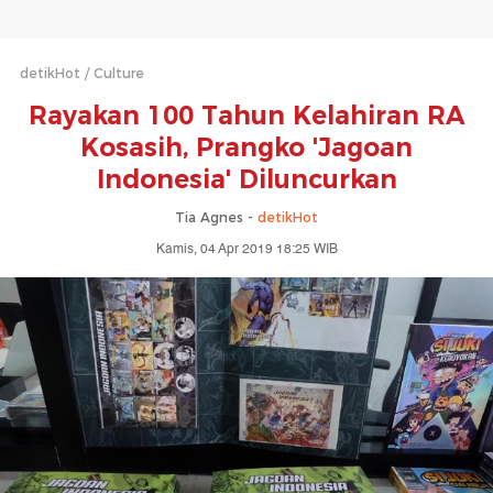
detikHot
Culture
Rayakan 100 Tahun Kelahiran RA
Kosasih, Prangko 'Jagoan
Indonesia' Diluncurkan
Tia Agnes -
detikHot
Kamis, 04 Apr 2019 18:25 WIB