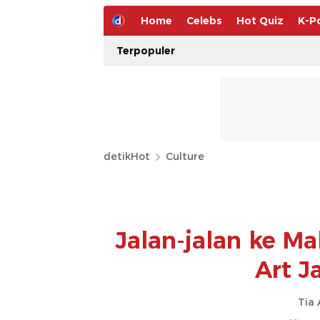
Home
Celebs
Hot Quiz
K-P
Terpopuler
detikHot
Culture
Jalan-jalan ke Ma
Art J
Tia 