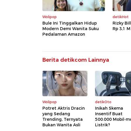
Wolipop
detikHot
Bule Ini Tinggalkan Hidup
Rizky Bi
Modern Demi Wanita Suku
Rp 3,1 M
Pedalaman Amazon
Berita detikcom Lainnya
Wolipop
detikOto
Potret Aktris Dracin
Inikah Skema
yang Sedang
Insentif Buat
Trending, Ternyata
500.000 Mobil-m
Bukan Wanita Asli
Listrik?