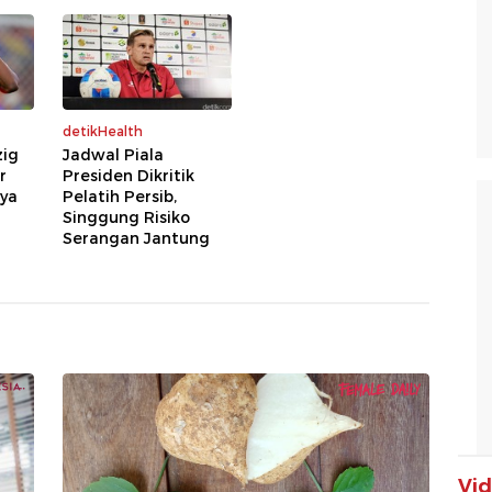
detikHealth
zig
Jadwal Piala
r
Presiden Dikritik
nya
Pelatih Persib,
Singgung Risiko
Serangan Jantung
Vi