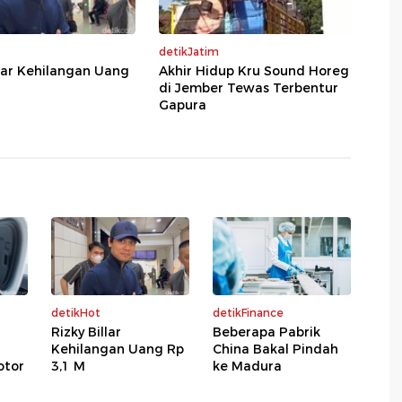
detikJatim
llar Kehilangan Uang
Akhir Hidup Kru Sound Horeg
di Jember Tewas Terbentur
Gapura
detikHot
detikFinance
Rizky Billar
Beberapa Pabrik
Kehilangan Uang Rp
China Bakal Pindah
otor
3,1 M
ke Madura