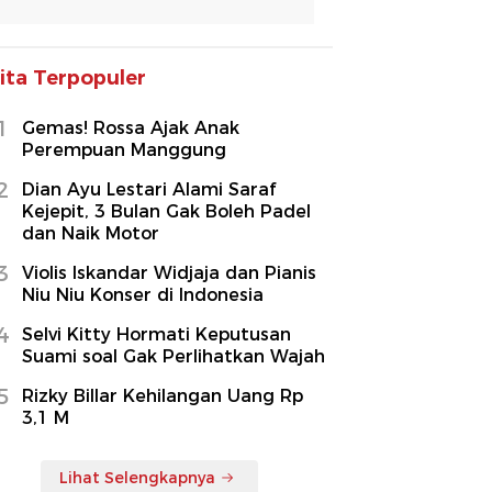
ita Terpopuler
1
Gemas! Rossa Ajak Anak
Perempuan Manggung
2
Dian Ayu Lestari Alami Saraf
Kejepit, 3 Bulan Gak Boleh Padel
dan Naik Motor
3
Violis Iskandar Widjaja dan Pianis
Niu Niu Konser di Indonesia
4
Selvi Kitty Hormati Keputusan
Suami soal Gak Perlihatkan Wajah
5
Rizky Billar Kehilangan Uang Rp
3,1 M
Lihat Selengkapnya