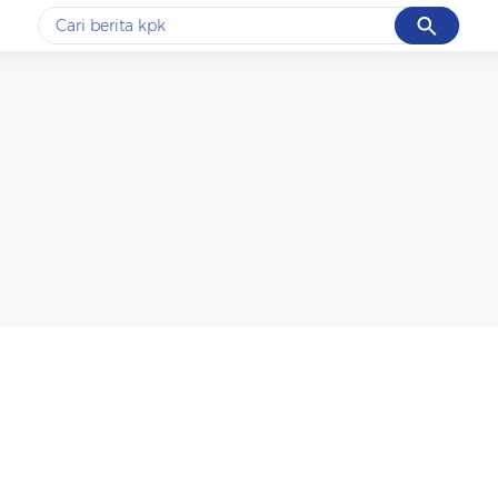
Cancel
Yang sedang ramai dicari
#1
demo
#2
prabowo
#3
iran
#4
korupsi
#5
kpk
Promoted
Terakhir yang dicari
Loading...