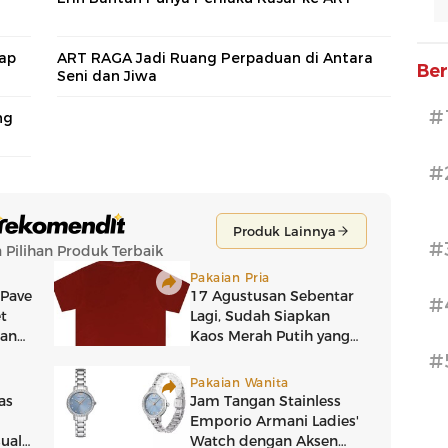
lap
ART RAGA Jadi Ruang Perpaduan di Antara
Ber
Seni dan Jiwa
#
ng
#
#
#
#