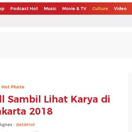
op
Podcast Hot
Music
Movie & TV
Culture
Video
Hot Photo
ll Sambil Lihat Karya di
akarta 2018
Agnes -
detikHot