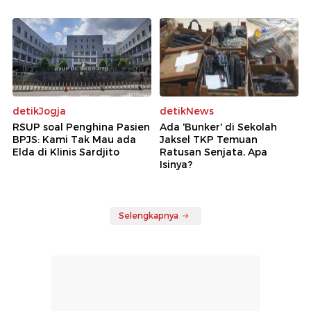
detikJogja
detikNews
RSUP soal Penghina Pasien
Ada 'Bunker' di Sekolah
BPJS: Kami Tak Mau ada
Jaksel TKP Temuan
Elda di Klinis Sardjito
Ratusan Senjata, Apa
Isinya?
Selengkapnya