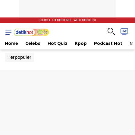
SCROLL TO CONTINUE WITH CONTENT
Home
Celebs
Hot Quiz
Kpop
Podcast Hot
Mu
Terpopuler