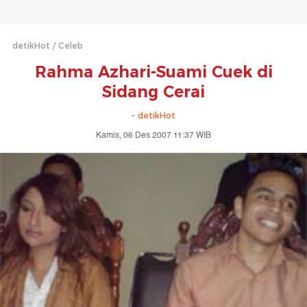
detikHot
Celeb
Rahma Azhari-Suami Cuek di
Sidang Cerai
-
detikHot
Kamis, 06 Des 2007 11:37 WIB