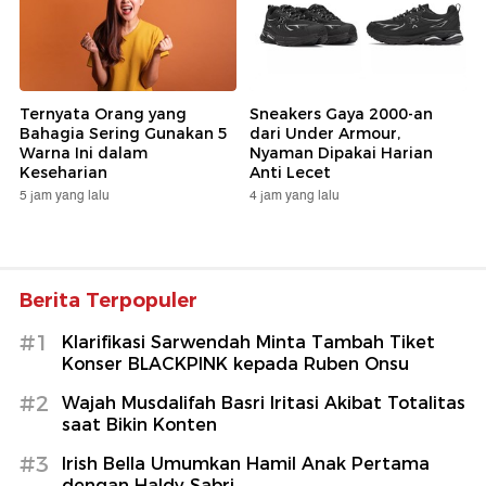
Ternyata Orang yang
Sneakers Gaya 2000-an
Bahagia Sering Gunakan 5
dari Under Armour,
Warna Ini dalam
Nyaman Dipakai Harian
Keseharian
Anti Lecet
5 jam yang lalu
4 jam yang lalu
Berita Terpopuler
#1
Klarifikasi Sarwendah Minta Tambah Tiket
Konser BLACKPINK kepada Ruben Onsu
#2
Wajah Musdalifah Basri Iritasi Akibat Totalitas
saat Bikin Konten
#3
Irish Bella Umumkan Hamil Anak Pertama
dengan Haldy Sabri