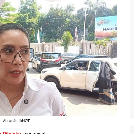
to: Ahsan/detikHOT
h Pitaloka