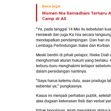
Baca juga:
Momen Nia Ramadhani Terharu 
Camp di AS
"Ya, pada tanggal 14 Mei itu kebetulan k
Herawati dan juga Ka Nia secara langsun
mendapatkan pendampingan. Dan hari ini 
Lembaga Perlindungan Saksi dan Korban 
Meski berdiri di pihak pelapor, Rieke Diah
menghormati aturan hukum yang berlaku. I
terburu-buru menghakimi terlapor sebelum 
dalam persidangan nantinya.
"Saya harus ketemu dulu, asas praduga tak
sebentar ya," pungkasnya.
Kasus ini menjadi perhatian publik, setel
atas dugaan kekerasan fisik dan verbal ya
Pihak kepolisian, telah menaikkan status k