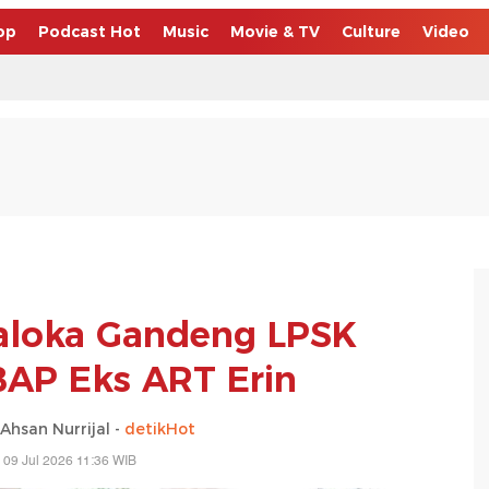
op
Podcast Hot
Music
Movie & TV
Culture
Video
taloka Gandeng LPSK
AP Eks ART Erin
san Nurrijal -
detikHot
 09 Jul 2026 11:36 WIB