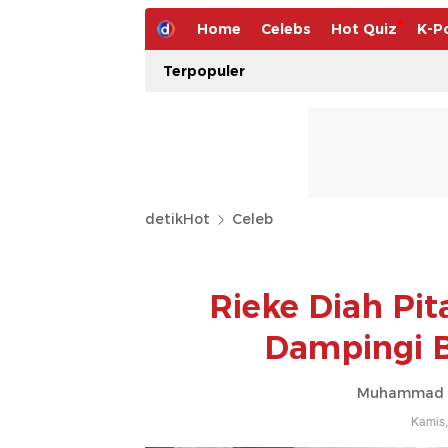
Home
Celebs
Hot Quiz
K-P
Terpopuler
detikHot
Celeb
Rieke Diah Pi
Dampingi B
Muhammad Ah
Kamis,