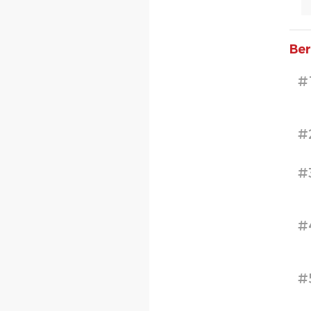
Ber
#
#
#
#
#