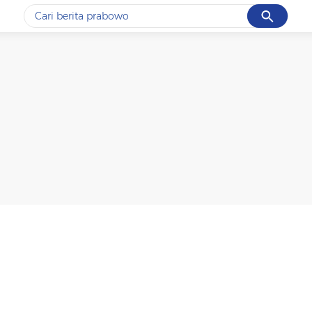
Cancel
Yang sedang ramai dicari
#1
data live draw sgp
#2
piala presiden 2026
#3
prabowo
#4
iran
#5
gempa hari ini
Promoted
Terakhir yang dicari
Loading...