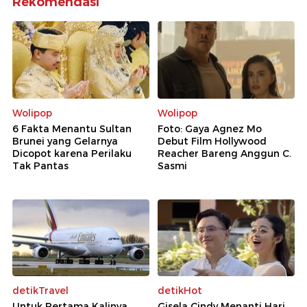
Rekomendasi
Wolipop
Wolipop
6 Fakta Menantu Sultan
Foto: Gaya Agnez Mo
Brunei yang Gelarnya
Debut Film Hollywood
Dicopot karena Perilaku
Reacher Bareng Anggun C.
Tak Pantas
Sasmi
detikTravel
detikHot
Untuk Pertama Kalinya,
Gisela Cindy Menanti Hari