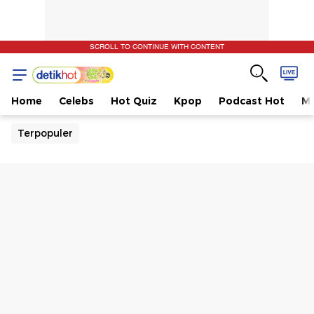
SCROLL TO CONTINUE WITH CONTENT
Home
Celebs
Hot Quiz
Kpop
Podcast Hot
Mu
Terpopuler