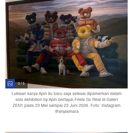
3 / 5
Lukisan karya Apin itu baru saja selesai dipamerkan dalam
solo ekhibition by Apin bertajuk Feels So Real di Galeri
ZEN1 pada 23 Mei sampai 23 Juni 2026. Foto: Instagram
@anjasmara