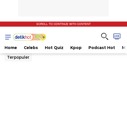
SCROLL TO CONTINUE WITH CONTENT
Home
Celebs
Hot Quiz
Kpop
Podcast Hot
Mu
Terpopuler