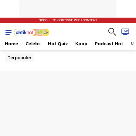
SCROLL TO CONTINUE WITH CONTENT
Home
Celebs
Hot Quiz
Kpop
Podcast Hot
Mu
Terpopuler