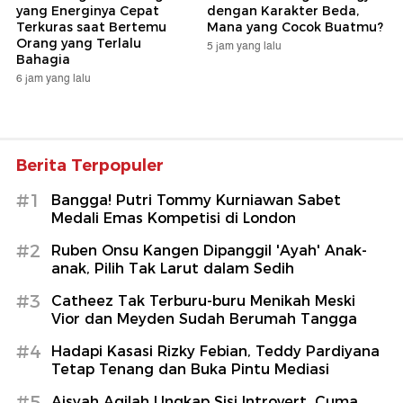
yang Energinya Cepat
dengan Karakter Beda,
Terkuras saat Bertemu
Mana yang Cocok Buatmu?
Orang yang Terlalu
5 jam yang lalu
Bahagia
6 jam yang lalu
Berita Terpopuler
#1
Bangga! Putri Tommy Kurniawan Sabet
Medali Emas Kompetisi di London
#2
Ruben Onsu Kangen Dipanggil 'Ayah' Anak-
anak, Pilih Tak Larut dalam Sedih
#3
Catheez Tak Terburu-buru Menikah Meski
Vior dan Meyden Sudah Berumah Tangga
#4
Hadapi Kasasi Rizky Febian, Teddy Pardiyana
Tetap Tenang dan Buka Pintu Mediasi
#5
Aisyah Aqilah Ungkap Sisi Introvert, Cuma