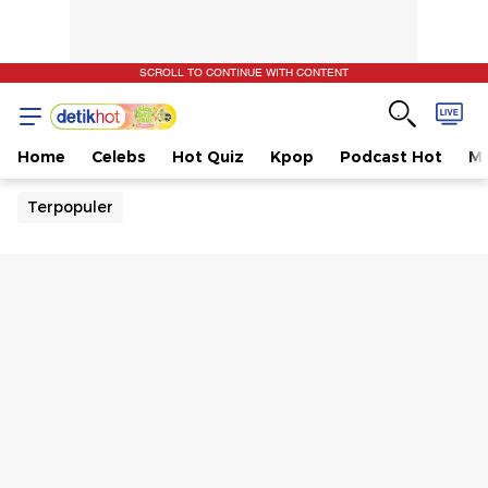
SCROLL TO CONTINUE WITH CONTENT
Home
Celebs
Hot Quiz
Kpop
Podcast Hot
Mu
Terpopuler