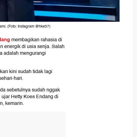
mi. (Foto: Instagram @hke57)
dang
membagikan rahasia di
n energik di usia senja. Salah
ya adalah mengurangi
an kini sudah tidak lagi
ehari-hari.
nda sebetulnya sudah nggak
 ujar Hetty Koes Endang di
n, kemarin.