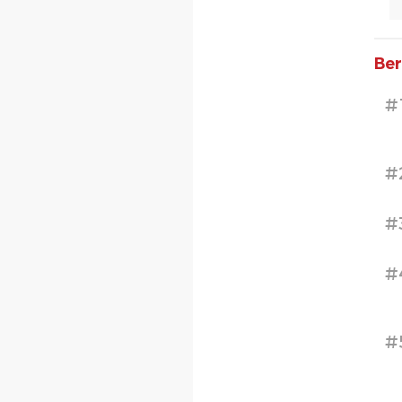
Ber
#
#
#
#
#