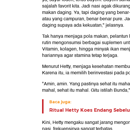
sajalah favorit kita. Jadi nasi agak dikura
makan daging. Ya, tapi daging yang bena
atau yang campuran, benar-benar pure. J
daging supaya ada kekuatan," jelasnya.
Tak hanya menjaga pola makan, pelantun la
rutin mengonsumsi berbagai suplemen un
Vitamin, kolagen, hingga minyak ikan menja
hariannya agar stamina tetap terjaga.
Menurut Hetty, menjaga kesehatan membu
Karena itu, ia memilih berinvestasi pada po
"Amin, amin. Yang pastinya sehat itu maha
mahal, sehat itu mahal. Gitu istilah Bunda,
Baca juga:
Ritual Hetty Koes Endang Sebel
Kini, Hetty mengaku sangat jarang mengo
nasi, frekuensinya sangat terbatas.