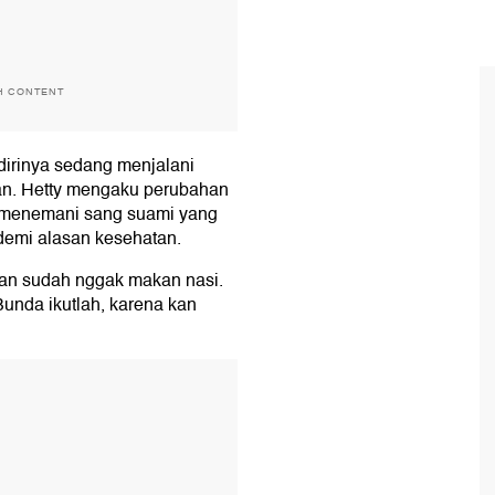
H CONTENT
dirinya sedang menjalani
an. Hetty mengaku perubahan
a menemani sang suami yang
emi alasan kesehatan.
kan sudah nggak makan nasi.
 Bunda ikutlah, karena kan
T