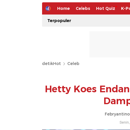
Home
Celebs
Hot Quiz
K-P
Terpopuler
detikHot
Celeb
Hetty Koes Endan
Damp
Febryantino
Senin,