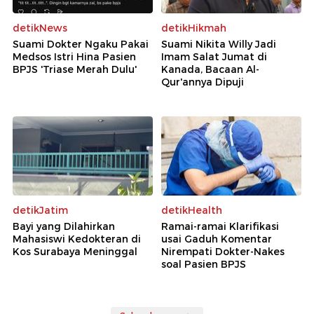
detikNews
detikHikmah
Suami Dokter Ngaku Pakai
Suami Nikita Willy Jadi
Medsos Istri Hina Pasien
Imam Salat Jumat di
BPJS 'Triase Merah Dulu'
Kanada, Bacaan Al-
Qur'annya Dipuji
detikJatim
detikHealth
Bayi yang Dilahirkan
Ramai-ramai Klarifikasi
Mahasiswi Kedokteran di
usai Gaduh Komentar
Kos Surabaya Meninggal
Nirempati Dokter-Nakes
soal Pasien BPJS