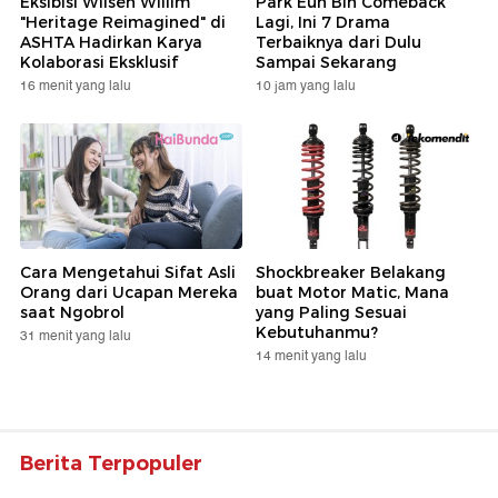
Eksibisi Wilsen Willim
Park Eun Bin Comeback
"Heritage Reimagined" di
Lagi, Ini 7 Drama
ASHTA Hadirkan Karya
Terbaiknya dari Dulu
Kolaborasi Eksklusif
Sampai Sekarang
16 menit yang lalu
10 jam yang lalu
Cara Mengetahui Sifat Asli
Shockbreaker Belakang
Orang dari Ucapan Mereka
buat Motor Matic, Mana
saat Ngobrol
yang Paling Sesuai
Kebutuhanmu?
31 menit yang lalu
14 menit yang lalu
Berita Terpopuler