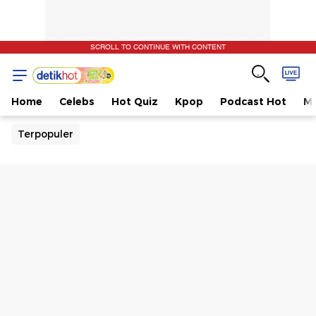
SCROLL TO CONTINUE WITH CONTENT
Home
Celebs
Hot Quiz
Kpop
Podcast Hot
Mu
Terpopuler