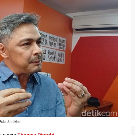
ebri/detikhot
Thomas Djorghi