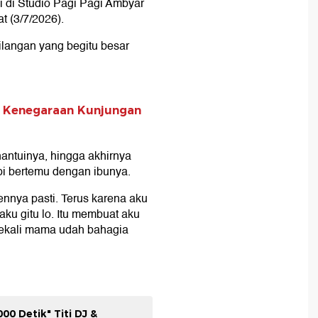
ui di Studio Pagi Pagi Ambyar
t (3/7/2026).
angan yang begitu besar
n Kenegaraan Kunjungan
ntuinya, hingga akhirnya
i bertemu dengan ibunya.
ennya pasti. Terus karena aku
ku gitu lo. Itu membuat aku
 sekali mama udah bahagia
.
0 Detik" Titi DJ &