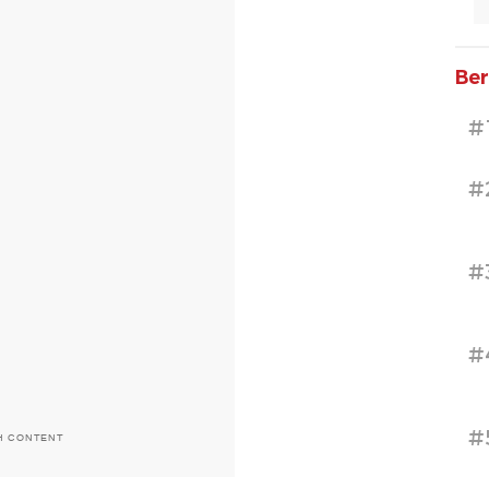
Ber
#
#
#
#
#
H CONTENT