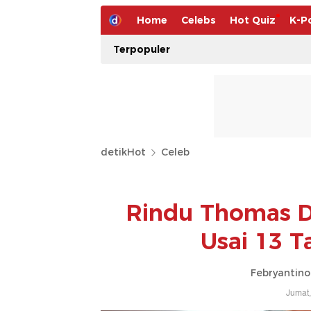
Home
Celebs
Hot Quiz
K-P
Terpopuler
detikHot
Celeb
Rindu Thomas D
Usai 13 T
Febryantino
Jumat,