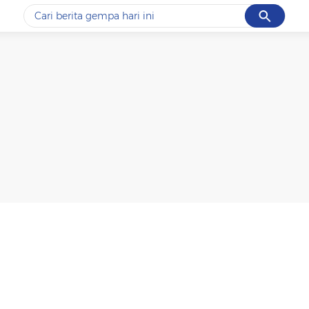
Cancel
Yang sedang ramai dicari
#1
data live draw sgp
#2
piala presiden 2026
#3
prabowo
#4
iran
#5
gempa hari ini
Promoted
Terakhir yang dicari
Loading...