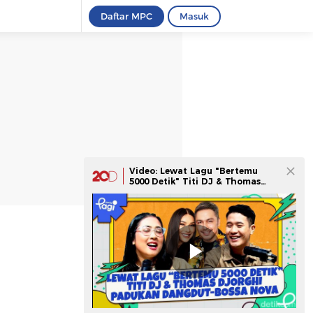
Daftar MPC
Masuk
Video: Lewat Lagu "Bertemu
5000 Detik" Titi DJ & Thomas
Djorghi Padukan Dangdut-
Bossa Nova