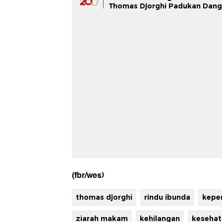
Thomas Djorghi Padukan Dan
(fbr/wes)
thomas djorghi
rindu ibunda
keper
ziarah makam
kehilangan
kesehat