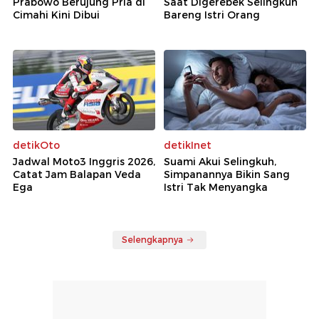
Prabowo Berujung Pria di
Saat Digerebek Selingkuh
Cimahi Kini Dibui
Bareng Istri Orang
detikOto
detikInet
Jadwal Moto3 Inggris 2026,
Suami Akui Selingkuh,
Catat Jam Balapan Veda
Simpanannya Bikin Sang
Ega
Istri Tak Menyangka
Selengkapnya