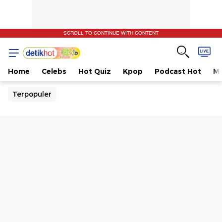
SCROLL TO CONTINUE WITH CONTENT
Home
Celebs
Hot Quiz
Kpop
Podcast Hot
Mu
Terpopuler