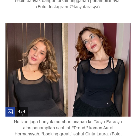
sedih banyak banget terkait unggahan penampilannya.
(Foto: Instagram @tasyafarasya)
4 / 4
Netizen juga banyak memberi ucapan ke Tasya Farasya
atas penampilan saat ini. "Proud," komen Aurel
Hermansyah. "Looking great," sahut Cinta Laura. (Foto: