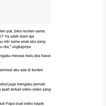
nten yuk, bikin konten sama
n?' Ya udah diam aja
u istri sama anak aku yang
u dia," ungkapnya.
engaku merasa malu jika harus
.
semisal aku ada di konten
rsebut juga mengaku pernah
yah terkait video-video yang
isal Papa buat video kayak