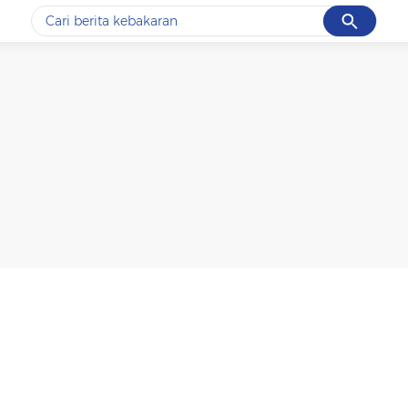
Cancel
Yang sedang ramai dicari
#1
data live draw sgp
#2
kebakaran
#3
prabowo
#4
iran
#5
gempa hari ini
Promoted
Terakhir yang dicari
Loading...