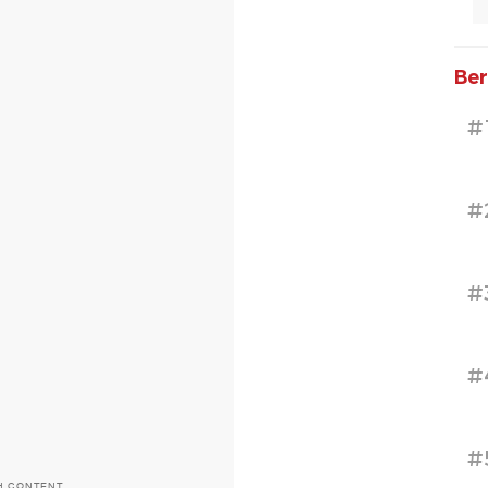
Ber
#
#
#
#
#
H CONTENT