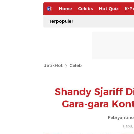
Home
Celebs
Hot Quiz
K-P
Terpopuler
detikHot
Celeb
Shandy Sjariff 
Gara-gara Kon
Febryantino
Rabu, 