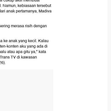
l cukup aktif membuat
l. Namun, kebiasaan tersebut
dari anak pertamanya, Madiva
ering merasa risih dengan
ma ke anak yang kecil. Kalau
nten-konten aku yang ada di
u atau apa gitu ya," kata
r Trans TV di kawasan
26).