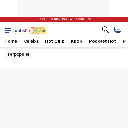
SCROLL TO CONTINUE WITH CONTENT
Home
Celebs
Hot Quiz
Kpop
Podcast Hot
Mu
Terpopuler