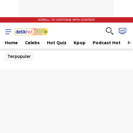
SCROLL TO CONTINUE WITH CONTENT
Home
Celebs
Hot Quiz
Kpop
Podcast Hot
Mu
Terpopuler