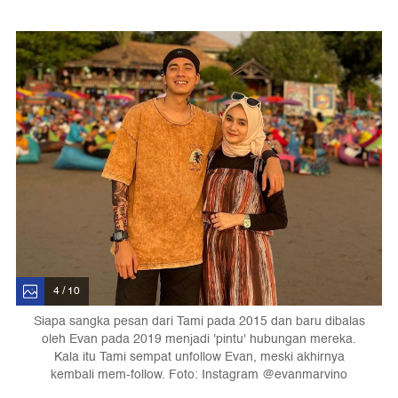
4 / 10
Siapa sangka pesan dari Tami pada 2015 dan baru dibalas
oleh Evan pada 2019 menjadi 'pintu' hubungan mereka.
Kala itu Tami sempat unfollow Evan, meski akhirnya
kembali mem-follow. Foto: Instagram @evanmarvino