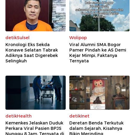
detikSulsel
Wolipop
Kronologi Eks Sekda
Viral Alumni SMA Bogor
Konawe Selatan Tabrak
Pamer Pindah ke AS Demi
Adiknya Saat Digerebek
Kejar Mimpi, Faktanya
Selingkuh
Ternyata
detikHealth
detikInet
Kemenkes Jelaskan Duduk
Deretan Benda Terkutuk
Perkara Viral Pasien BPJS
dalam Sejarah, Kisahnya
Nunggu 8 Jam, Ternyata di
Bikin Merinding