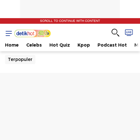
SCROLL TO CONTINUE WITH CONTENT
Home
Celebs
Hot Quiz
Kpop
Podcast Hot
Mu
Terpopuler