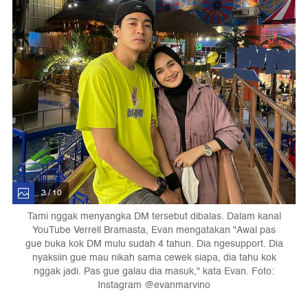
3 / 10
Tami nggak menyangka DM tersebut dibalas. Dalam kanal
YouTube Verrell Bramasta, Evan mengatakan "Awal pas
gue buka kok DM mulu sudah 4 tahun. Dia ngesupport. Dia
nyaksiin gue mau nikah sama cewek siapa, dia tahu kok
nggak jadi. Pas gue galau dia masuk," kata Evan. Foto:
Instagram @evanmarvino