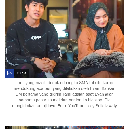
2 / 10
Tami yang masih duduk di bangku SMA kala itu kerap
mendukung apa pun yang dilakukan oleh Evan. Bahkan
DM pertama yang dikirim Tami adalah saat Evan jalan
bersama pacar ke mal dan nonton ke bioskop. Dia
mengirimkan emoji love. Foto: YouTube Ussy Sulistiawaty