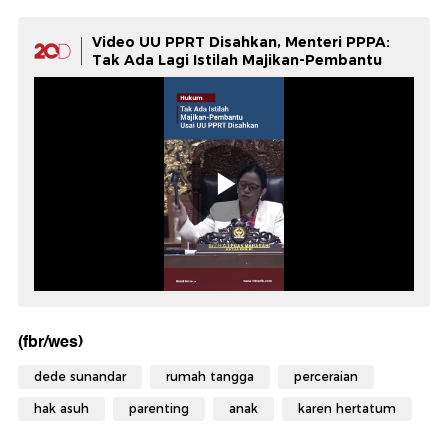
Video UU PPRT Disahkan, Menteri PPPA:
Tak Ada Lagi Istilah Majikan-Pembantu
(fbr/wes)
dede sunandar
rumah tangga
perceraian
hak asuh
parenting
anak
karen hertatum