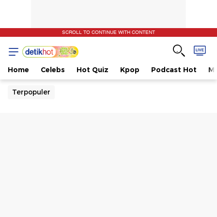
SCROLL TO CONTINUE WITH CONTENT
Home
Celebs
Hot Quiz
Kpop
Podcast Hot
Mu
Terpopuler