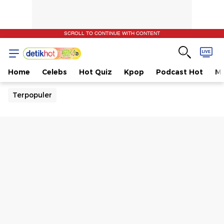
SCROLL TO CONTINUE WITH CONTENT
Home
Celebs
Hot Quiz
Kpop
Podcast Hot
Mu
Terpopuler