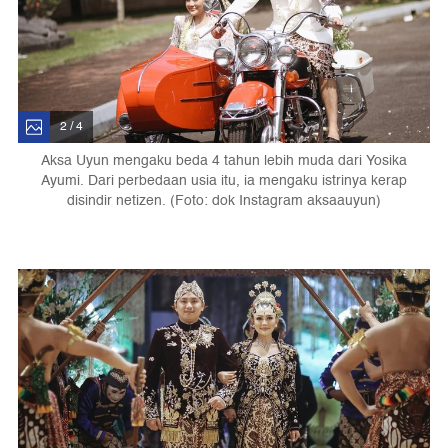
2 / 4
Aksa Uyun mengaku beda 4 tahun lebih muda dari Yosika
Ayumi. Dari perbedaan usia itu, ia mengaku istrinya kerap
disindir netizen. (Foto: dok Instagram aksaauyun)