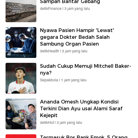
Sampah Bantar Gebang
detikFinance |
3 jam yang lalu
Nyawa Pasien Hampir 'Lewat'
gegara Dokter Bedah Salah
Sambung Organ Pasien
detikHealth |
3 jam yang lalu
Sudah Cukup Memuji Mitchell Baker-
nya?
Sepakbola |
1 jam yang lalu
Ananda Omesh Ungkap Kondisi
Terkini Dian Ayu usai Alami Saraf
Kejepit
detikHot |
3 jam yang lalu
Termasuk Bos Bank Emok, 5 Orang