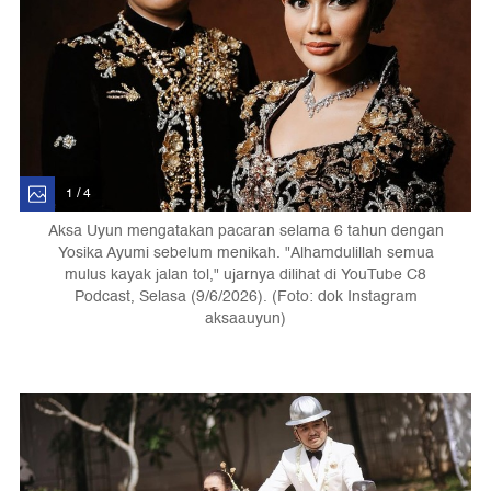
1 / 4
Aksa Uyun mengatakan pacaran selama 6 tahun dengan
Yosika Ayumi sebelum menikah. "Alhamdulillah semua
mulus kayak jalan tol," ujarnya dilihat di YouTube C8
Podcast, Selasa (9/6/2026). (Foto: dok Instagram
aksaauyun)