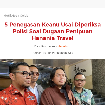
detikHot
Celeb
5 Penegasan Keanu Usai Diperiksa
Polisi Soal Dugaan Penipuan
Hanania Travel
Desi Puspasari -
detikHot
Selasa, 09 Jun 2026 06:06 WIB