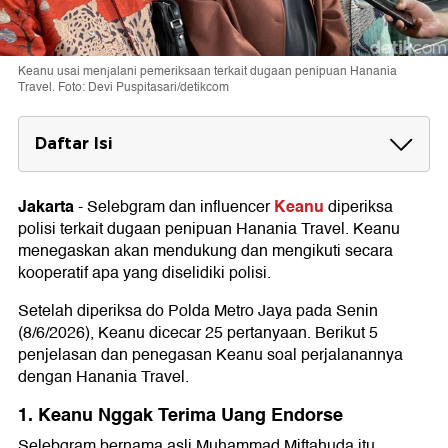
Keanu usai menjalani pemeriksaan terkait dugaan penipuan Hanania
Travel. Foto: Devi Puspitasari/detikcom
Daftar Isi
1. Keanu Nggak Terima Uang Endorse
Jakarta
Keanu
-
Selebgram dan influencer
diperiksa
2. Cara Hanania Travel Tawarkan Kerja
polisi terkait dugaan penipuan Hanania Travel. Keanu
Sama
menegaskan akan mendukung dan mengikuti secara
3. Keanu Serahkan Bukti
kooperatif apa yang diselidiki polisi.
4. Keanu Ikut Prihatin dan Anggap Ini
Setelah diperiksa do Polda Metro Jaya pada Senin
Musibah
(8/6/2026), Keanu dicecar 25 pertanyaan. Berikut 5
penjelasan dan penegasan Keanu soal perjalanannya
5. Keanu Tidak Terikat Perusahaan Hanania
dengan Hanania Travel.
Travel
1. Keanu Nggak Terima Uang Endorse
Selebgram bernama asli Muhammad Miftahuda itu