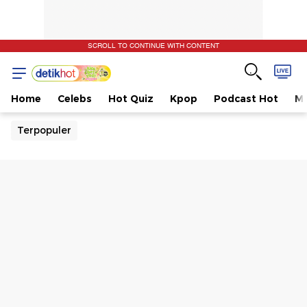
SCROLL TO CONTINUE WITH CONTENT
Home
Celebs
Hot Quiz
Kpop
Podcast Hot
Mu
Terpopuler