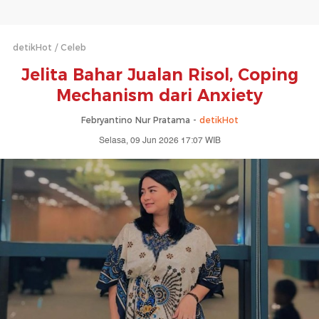
detikHot
Celeb
Jelita Bahar Jualan Risol, Coping
Mechanism dari Anxiety
Febryantino Nur Pratama -
detikHot
Selasa, 09 Jun 2026 17:07 WIB