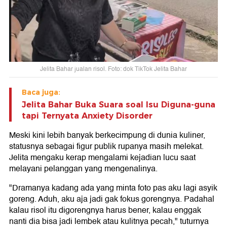
Jelita Bahar jualan risol. Foto: dok TikTok Jelita Bahar
Baca juga:
Jelita Bahar Buka Suara soal Isu Diguna-guna
tapi Ternyata Anxiety Disorder
Meski kini lebih banyak berkecimpung di dunia kuliner,
statusnya sebagai figur publik rupanya masih melekat.
Jelita mengaku kerap mengalami kejadian lucu saat
melayani pelanggan yang mengenalinya.
"Dramanya kadang ada yang minta foto pas aku lagi asyik
goreng. Aduh, aku aja jadi gak fokus gorengnya. Padahal
kalau risol itu digorengnya harus bener, kalau enggak
nanti dia bisa jadi lembek atau kulitnya pecah," tuturnya