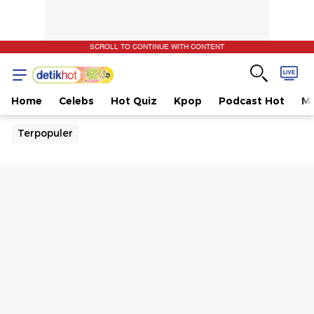
SCROLL TO CONTINUE WITH CONTENT
Home
Celebs
Hot Quiz
Kpop
Podcast Hot
Mu
Terpopuler