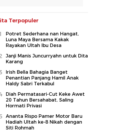
ita Terpopuler
1
Potret Sederhana nan Hangat,
Luna Maya Bersama Kakak
Rayakan Ultah Ibu Desa
2
Janji Manis Juncurryahn untuk Dita
Karang
3
Irish Bella Bahagia Banget
Penantian Panjang Hamil Anak
Haldy Sabri Terkabul
4
Diah Permatasari-Cut Keke Awet
20 Tahun Bersahabat, Saling
Hormati Privasi
5
Ananta Rispo Pamer Motor Baru
Hadiah Ultah ke-8 Nikah dengan
Siti Rohmah