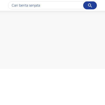
Cancel
Yang sedang ramai dicari
#1
data live draw sgp
#2
iran
#3
senjata
#4
prabowo
#5
gempa hari ini
Promoted
Terakhir yang dicari
Loading...