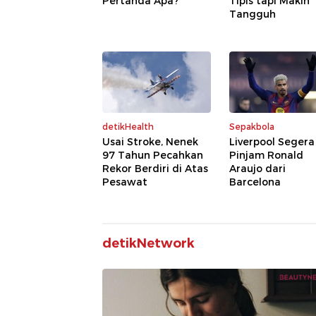
Pertanda Apa?
Tipis tapi Makin
Tangguh
detikHealth
Sepakbola
Usai Stroke, Nenek
Liverpool Segera
97 Tahun Pecahkan
Pinjam Ronald
Rekor Berdiri di Atas
Araujo dari
Pesawat
Barcelona
detikNetwork