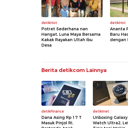
detikHot
detikHot
Potret Sederhana nan
Ananta 
Hangat, Luna Maya Bersama
Baru Had
Kakak Rayakan Ultah Ibu
dengan 
Desa
Berita detikcom Lainnya
detikFinance
detikInet
Dana Asing Rp 17 T
Unboxing Galaxy
Masuk Pinjol RI,
Watch Ultra2, Le