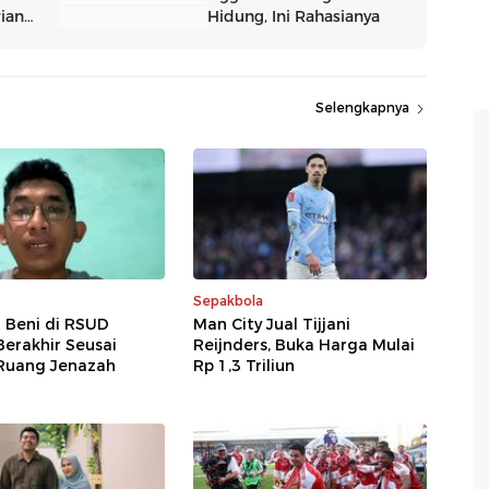
Selengkapnya
Sepakbola
r Beni di RSUD
Man City Jual Tijjani
erakhir Seusai
Reijnders, Buka Harga Mulai
Ruang Jenazah
Rp 1,3 Triliun