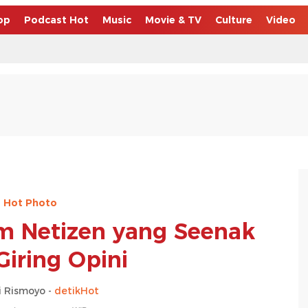
op
Podcast Hot
Music
Movie & TV
Culture
Video
Hot Photo
m Netizen yang Seenak
Giring Opini
 Rismoyo -
detikHot