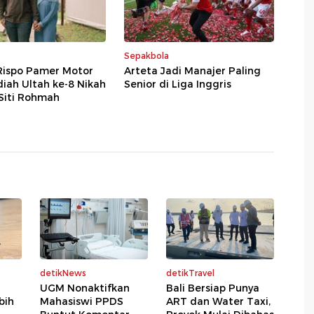
Sepakbola
Rispo Pamer Motor
Arteta Jadi Manajer Paling
iah Ultah ke-8 Nikah
Senior di Liga Inggris
Siti Rohmah
detikNews
detikTravel
UGM Nonaktifkan
Bali Bersiap Punya
bih
Mahasiswi PPDS
ART dan Water Taxi,