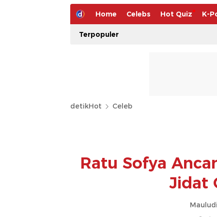
Home
Celebs
Hot Quiz
K-P
Terpopuler
detikHot
Celeb
Ratu Sofya Anca
Jidat 
Mauludi