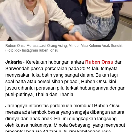
Ruben Onsu Merasa Jadi Orang Asing, Minder Mau Ketemu Anak Sendiri.
(Foto: dok Instagram ruben_onsu)
Jakarta
Ruben Onsu
-
Keretakan hubungan antara
dan
Sarwendah pasca-perceraian pada 2024 lalu ternyata
menyisakan luka batin yang sangat dalam. Bukan lagi
soal harta atau perselisihan pribadi, Ruben Onsu kini
justru dihantui perasaan pilu terkait hubungannya dengan
putri-putrinya, Thalia dan Thania.
Jarangnya intensitas pertemuan membuat Ruben Onsu
merasa ada tembok besar yang sengaja dibangun antara
dirinya dan anak-anak. Hal ini diungkapkan langsung
oleh kuasa hukumnya, Minola Sebayang, yang menyebut
presenter berusia 42 tahun itu kini kehilangan rasa