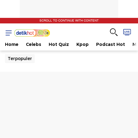
SCROLL TO CONTINUE WITH CONTENT
Home
Celebs
Hot Quiz
Kpop
Podcast Hot
Mu
Terpopuler