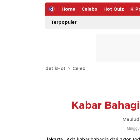
Home
Celebs
Hot Quiz
K-P
Terpopuler
detikHot
Celeb
Kabar Bahagi
Mauludi
Minggu,
Jakarta
- Ada kabar bahagia dari aktor Ted