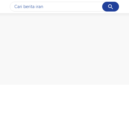
Cancel
Yang sedang ramai dicari
#1
data live draw sgp
#2
kebakaran
#3
prabowo
#4
iran
#5
gempa hari ini
Promoted
Terakhir yang dicari
Loading...