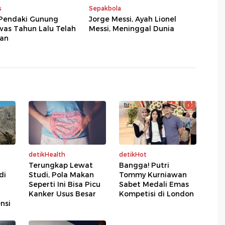
s
Sepakbola
 Pendaki Gunung
Jorge Messi, Ayah Lionel
was Tahun Lalu Telah
Messi, Meninggal Dunia
an
detikHealth
detikHot
Terungkap Lewat
Bangga! Putri
di
Studi, Pola Makan
Tommy Kurniawan
Seperti Ini Bisa Picu
Sabet Medali Emas
Kanker Usus Besar
Kompetisi di London
nsi