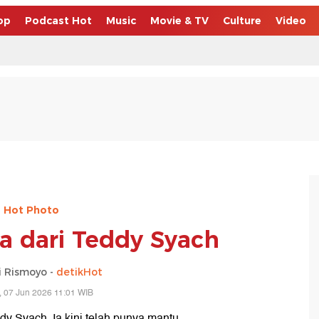
op
Podcast Hot
Music
Movie & TV
Culture
Video
Hot Photo
a dari Teddy Syach
 Rismoyo -
detikHot
 07 Jun 2026 11:01 WIB
dy Syach. Ia kini telah punya mantu.