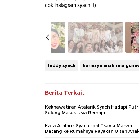
dok Instagram syach_t)
teddy syach
karnisya anak rina gun
Berita Terkait
Kekhawatiran Atalarik Syach Hadapi Putr
Sulung Masuk Usia Remaja
Kata Atalarik Syach soal Tsania Marwa
Datang ke Rumahnya Rayakan Ultah Ana