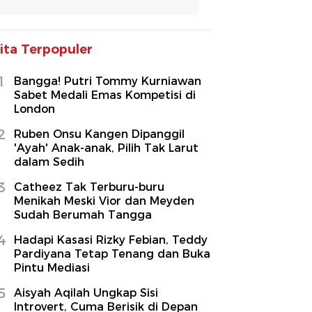
ita Terpopuler
1
Bangga! Putri Tommy Kurniawan
Sabet Medali Emas Kompetisi di
London
2
Ruben Onsu Kangen Dipanggil
'Ayah' Anak-anak, Pilih Tak Larut
dalam Sedih
3
Catheez Tak Terburu-buru
Menikah Meski Vior dan Meyden
Sudah Berumah Tangga
4
Hadapi Kasasi Rizky Febian, Teddy
Pardiyana Tetap Tenang dan Buka
Pintu Mediasi
5
Aisyah Aqilah Ungkap Sisi
Introvert, Cuma Berisik di Depan