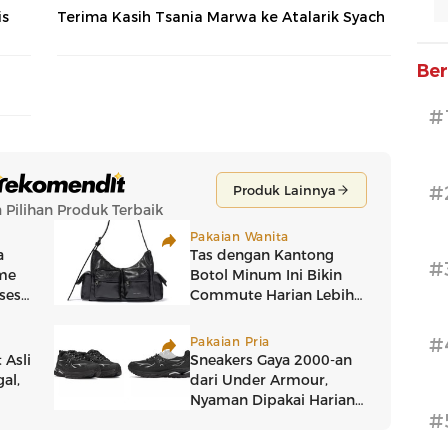
is
Terima Kasih Tsania Marwa ke Atalarik Syach
Ber
#
#
#
#
#